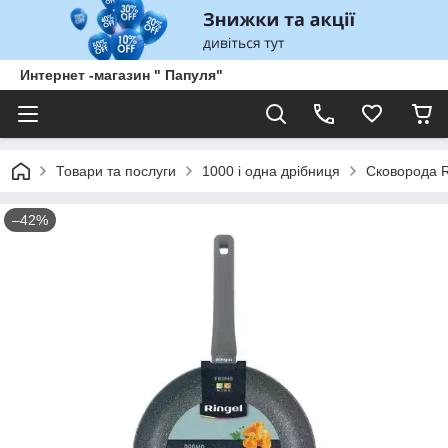
Интернет -магазин " Папуля"
Товари та послуги
1000 і одна дрібниця
Сковорода 
–42%