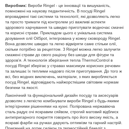
Виробник:
Вироби Ringel - це інновації та вишуканість,
помножені на наукову педантичність. В посуді Ringel
впроваджені такі системи та технології, які дозволяють легко
та просто тримати під контролем усі важливі аспекти
здорового харчування та швидко приготувати водночас смачні
та корисні страви. Прикладом цього є унікальна система
дозування олії OilSpot, інтегрована у кожну сковороду Ringel.
Вона дозволяє швидко та легко відміряти саме стільки олії,
скільки потрібно за рецептом. З Ringel можна легко залучити
смажені страви до свого раціону без шкоди для фігури та
здоров’я. А технологія зберігання тепла ThermoControl в
посуді Ringel зберігає у стравах максимум корисних речовин
та залишає їх теплими надовго після приготування. До того ж
всі, без жодних виключень, матеріали, з яких виробляється
посуд Ringel, відповідають найжорсткішим світовим нормам
безпеки та якості.
Лаконічний та функціональний дизайн посуду та аксесуарів
дозволяє з легкістю комбінувати вироби Ringel з будь-якими
інтер’єрними рішеннями на кухні. Полірована нержавіюча
сталь радує очі яскравим сяйвом, строгий матовий відблиск
антипригарного покриття говорить про його високу якість, а
яскраві фарби на ручках дарують оптимізм та гарний настрій.
Приємний на дотик силікон та термостійкий бакеліт з