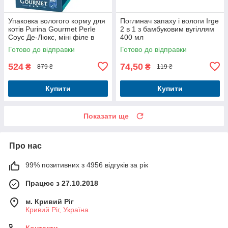
Упаковка вологого корму для
Поглинач запаху і вологи Irge
котів Purina Gourmet Perle
2 в 1 з бамбуковим вугіллям
Соус Де-Люкс, міні філе в
400 мл
соусі з тунцем 26 шт по 85 г
Готово до відправки
Готово до відправки
524
74,50
₴
₴
879 ₴
119 ₴
Купити
Купити
Показати ще
Про нас
99% позитивних з 4956 відгуків за рік
Працює з 27.10.2018
м. Кривий Ріг
Кривий Ріг, Україна
Контакти