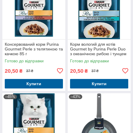
Консервований корм Purina
Корм вологий для котів
Gourmet Perle з телятиною та
Gourmet by Purina Perle Duo
качкою 85 г
з океанічною рибою і тунцем
85 г
Готово до відправки
Готово до відправки
20,50
20,50
₴
₴
37 ₴
37 ₴
Купити
Купити
–45%
–43%