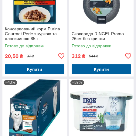
Консервований корм Purina
Gourmet Perle з куркою та
Сковорода RINGEL Promo
яловичиною 85 г
26см без кришки
Готово до відправки
Готово до відправки
20,50
312
₴
₴
37 ₴
544 ₴
Купити
Купити
–40%
–37%