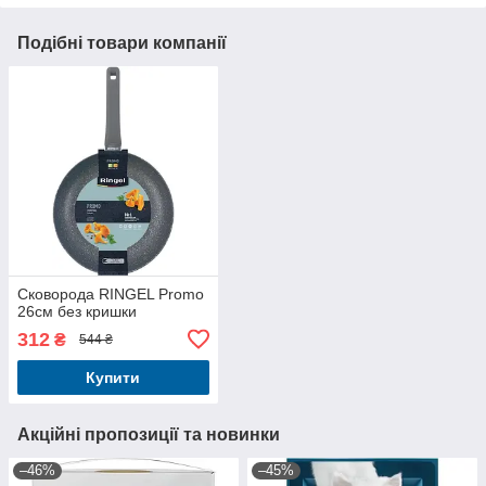
Подібні товари компанії
Сковорода RINGEL Promo
26см без кришки
312
₴
544 ₴
Купити
Акційні пропозиції та новинки
–46%
–45%