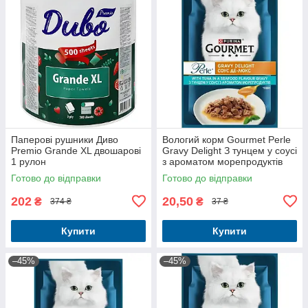
Паперові рушники Диво
Вологий корм Gourmet Perle
Premio Grande XL двошарові
Gravy Delight З тунцем у соусі
1 рулон
з ароматом морепродуктів
для дорослих котів 85г
Готово до відправки
Готово до відправки
202
20,50
₴
₴
374 ₴
37 ₴
Купити
Купити
–45%
–45%