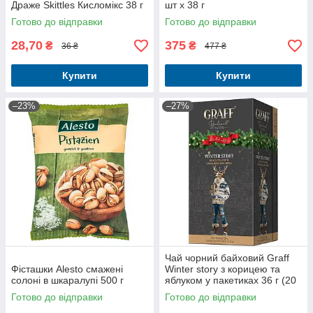
Драже Skittles Кисломікс 38 г
шт x 38 г
Готово до відправки
Готово до відправки
28,70
375
₴
₴
36 ₴
477 ₴
Купити
Купити
–23%
–27%
Чай чорний байховий Graff
Фісташки Alesto смажені
Winter story з корицею та
солоні в шкаралупі 500 г
яблуком у пакетиках 36 г (20
шт. х 1.8 г)
Готово до відправки
Готово до відправки