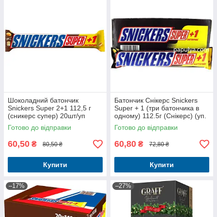
Шоколадний батончик
Батончик Снікерс Snickers
Snickers Super 2+1 112,5 г
Super + 1 (три батончика в
(сникерс супер) 20шт/уп
одному) 112.5г (Снікерс) (уп.
20 шт)
Готово до відправки
Готово до відправки
60,50
60,80
₴
₴
80,50 ₴
72,80 ₴
Купити
Купити
–17%
–27%