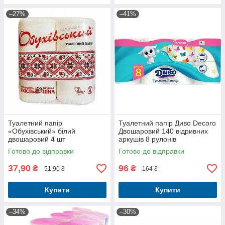
–27%
–41%
Туалетний папір
Туалетний папір Диво Decoro
«Обухівський» білий
Двошаровий 140 відривних
двошаровий 4 шт
аркушів 8 рулонів
Готово до відправки
Готово до відправки
37,90
96
₴
₴
51,90 ₴
164 ₴
Купити
Купити
–34%
–30%