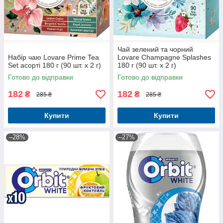
Чай зелений та чорний
Набір чаю Lovare Prime Tea
Lovare Champagne Splashes
Set асорті 180 г (90 шт. х 2 г)
180 г (90 шт. х 2 г)
Готово до відправки
Готово до відправки
182
182
₴
₴
285 ₴
285 ₴
Купити
Купити
–28%
–27%