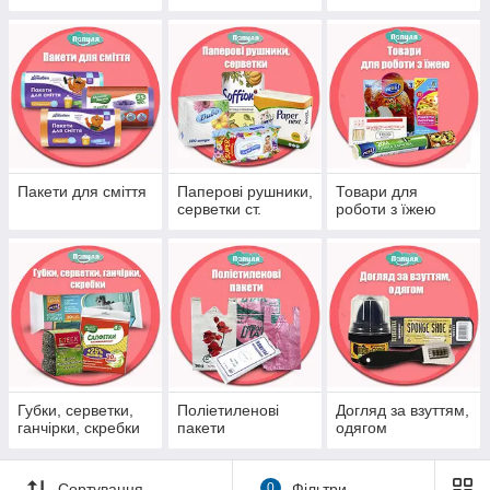
серія.
Пакети для сміття
Паперові рушники,
Товари для
серветки ст.
роботи з їжею
Губки, серветки,
Поліетиленові
Догляд за взуттям,
ганчірки, скребки
пакети
одягом
Сортування
0
Фільтри