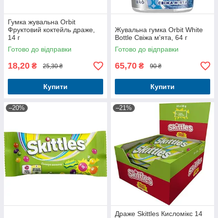
Гумка жувальна Orbit
Фруктовий коктейль драже,
Жувальна гумка Orbit White
14 г
Bottle Свіжа м'ята, 64 г
Готово до відправки
Готово до відправки
18,20
65,70
₴
₴
25,30 ₴
90 ₴
Купити
Купити
–20%
–21%
Драже Skittles Кисломікс 14