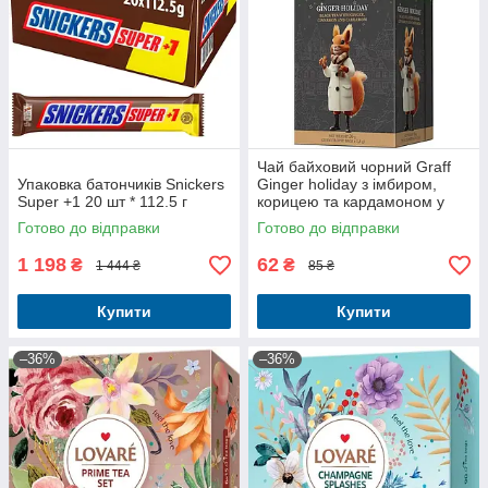
Чай байховий чорний Graff
Упаковка батончиків Snickers
Ginger holiday з імбиром,
Super +1 20 шт * 112.5 г
корицею та кардамоном у
пакетиках 36 г (20 шт. х 1.8 г)
Готово до відправки
Готово до відправки
1 198
62
₴
₴
1 444 ₴
85 ₴
Купити
Купити
–36%
–36%