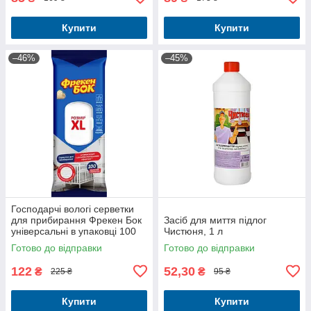
Купити
Купити
–46%
–45%
Господарчі вологі серветки
для прибирання Фрекен Бок
Засіб для миття підлог
універсальні в упаковці 100
Чистюня, 1 л
шт
Готово до відправки
Готово до відправки
122
52,30
₴
₴
225 ₴
95 ₴
Купити
Купити