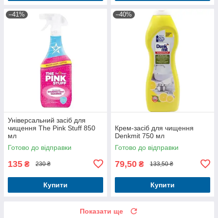
–41%
–40%
Універсальний засіб для
чищення The Pink Stuff 850
Крем-засіб для чищення
мл
Denkmit 750 мл
Готово до відправки
Готово до відправки
135
79,50
₴
₴
230 ₴
133,50 ₴
Купити
Купити
Показати ще