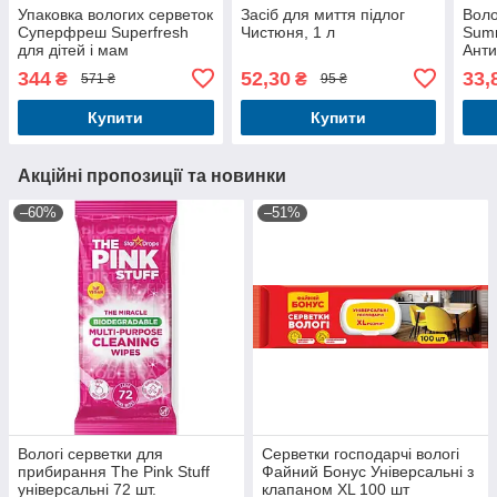
Упаковка вологих серветок
Засіб для миття підлог
Воло
Суперфреш Superfresh
Чистюня, 1 л
Sum
для дітей і мам
Анти
Antibacterial з клапаном 9
шт
344
52,30
33,
₴
₴
571 ₴
95 ₴
пачок по 120 шт,
Купити
Купити
Акційні пропозиції та новинки
–60%
–51%
Вологі серветки для
Серветки господарчі вологі
прибирання The Pink Stuff
Файний Бонус Універсальні з
універсальні 72 шт.
клапаном ХL 100 шт