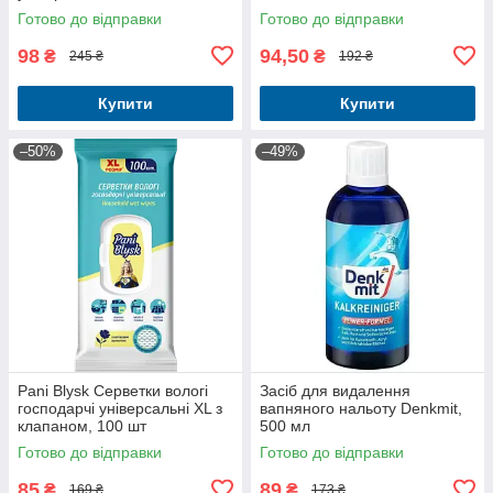
Готово до відправки
Готово до відправки
98
94,50
₴
₴
245 ₴
192 ₴
Купити
Купити
–50%
–49%
Pani Blysk Серветки вологі
Засіб для видалення
господарчі універсальні XL з
вапняного нальоту Denkmit,
клапаном, 100 шт
500 мл
Готово до відправки
Готово до відправки
85
89
₴
₴
169 ₴
173 ₴