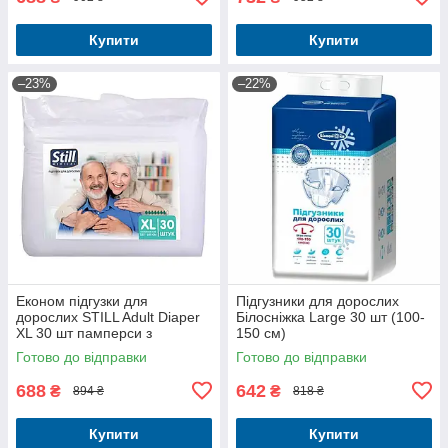
Купити
Купити
–23%
–22%
Економ підгузки для
Підгузники для дорослих
дорослих STILL Adult Diaper
Білосніжка Large 30 шт (100-
XL 30 шт памперси з
150 см)
індикатором наповнення
Готово до відправки
Готово до відправки
688
642
₴
₴
894 ₴
818 ₴
Купити
Купити