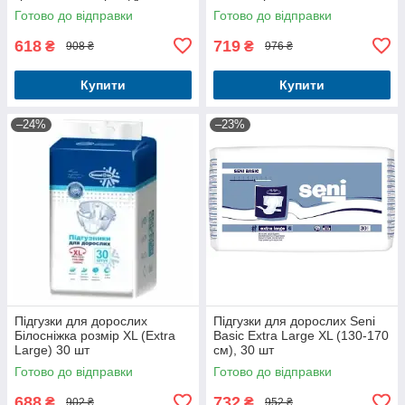
великих розмірів для людей
Готово до відправки
Готово до відправки
похилого віку
618
719
₴
₴
908 ₴
976 ₴
Купити
Купити
–24%
–23%
Підгузки для дорослих
Підгузки для дорослих Seni
Білосніжка розмір XL (Extra
Basic Extra Large XL (130-170
Large) 30 шт
см), 30 шт
Готово до відправки
Готово до відправки
688
732
₴
₴
902 ₴
952 ₴