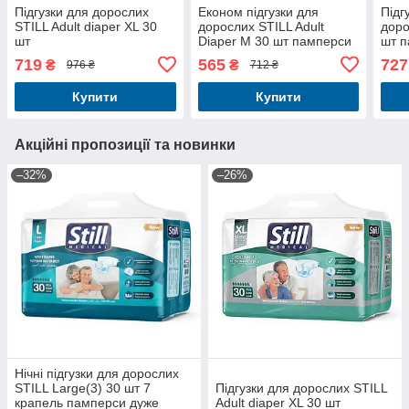
Підгузки для дорослих
Економ підгузки для
Підг
STILL Adult diaper XL 30
дорослих STILL Adult
доро
шт
Diaper M 30 шт памперси
шт п
з індикатором наповнення
110-
719
565
727
₴
₴
976 ₴
712 ₴
Купити
Купити
Акційні пропозиції та новинки
–32%
–26%
Нічні підгузки для дорослих
STILL Large(3) 30 шт 7
Підгузки для дорослих STILL
крапель памперси дуже
Adult diaper XL 30 шт