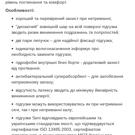
рівень поглинання та комфорт.
Особливості:
хороший та перевірений захист при нетриманні;
"дихаючий" зовнішній шар на всій поверхні підгузка
зводить ризик виникнення подразнень та попрілостей;
дві пари липучок – для надійної фіксації підгузка;
індикатор вологонасичення інформує про
необхідність замінити підгузок;
гідрофобні внутрішні бічні борти - додатковий захист
від протікання;
антибактеріальний суперабсорбент – для запобігання
неприємному запаху;
відсутність латексу зводить до мінімуму ймовірність
виникнення алергії;
підгузки можуть використовуватись як при нетриманні
сечі, так і при нетриманні калу;
підгузки Seni відповідають європейським та
українським стандартам якості, що підтверджується
сертифікатом ISO 13485:2003, сертифікатом
відповідності, а також свідоцтвом МОЗ України про