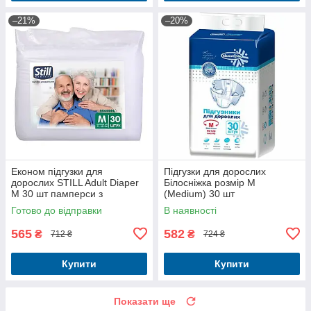
–21%
–20%
Економ підгузки для
Підгузки для дорослих
дорослих STILL Adult Diaper
Білосніжка розмір М
M 30 шт памперси з
(Medium) 30 шт
індикатором наповнення
Готово до відправки
В наявності
565
582
₴
₴
712 ₴
724 ₴
Купити
Купити
Показати ще