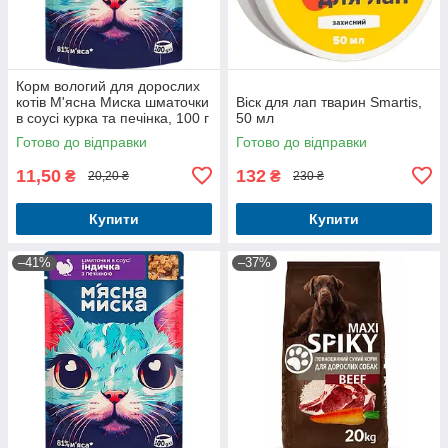
Корм вологий для дорослих
котів М'ясна Миска шматочки
Віск для лап тварин Smartis,
в соусі курка та печінка, 100 г
50 мл
Готово до відправки
Готово до відправки
11,50
132
₴
₴
20,20 ₴
230 ₴
Купити
Купити
–41%
–37%