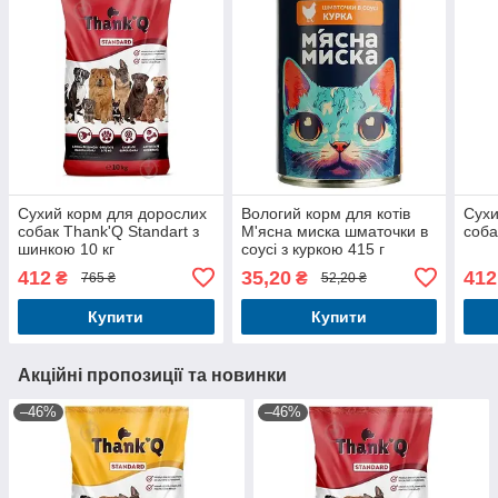
Сухий корм для дорослих
Вологий корм для котів
Сухи
собак Thank'Q Standart з
М'ясна миска шматочки в
соба
шинкою 10 кг
соусі з куркою 415 г
412
35,20
412
₴
₴
765 ₴
52,20 ₴
Купити
Купити
Акційні пропозиції та новинки
–46%
–46%