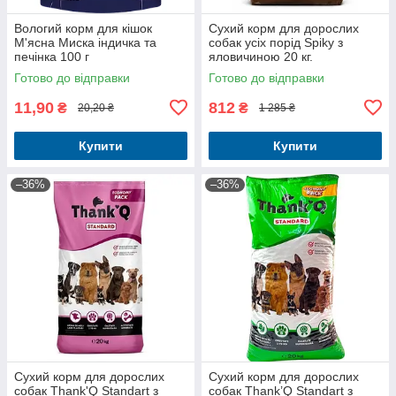
Вологий корм для кішок
Сухий корм для дорослих
М'ясна Миска індичка та
собак усіх порід Spiky з
печінка 100 г
яловичиною 20 кг.
Готово до відправки
Готово до відправки
11,90
812
₴
₴
20,20 ₴
1 285 ₴
Купити
Купити
–36%
–36%
Сухий корм для дорослих
Сухий корм для дорослих
собак Thank'Q Standart з
собак Thank’Q Standart з