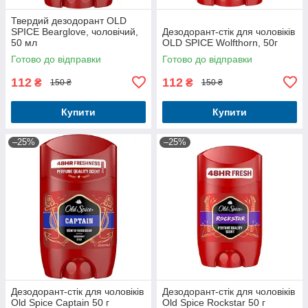
Твердий дезодорант OLD
SPICE Bearglove, чоловічий,
Дезодорант-стік для чоловіків
50 мл
OLD SPICE Wolfthorn, 50г
Готово до відправки
Готово до відправки
112
112
₴
₴
150 ₴
150 ₴
Купити
Купити
–25%
–25%
Дезодорант-стік для чоловіків
Дезодорант-стік для чоловіків
Old Spice Captain 50 г
Old Spice Rockstar 50 г