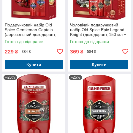
Подарунковий набір Old
Чоловічий подарунковий
Spice Gentleman Captain
набір Old Spice Epic Legend
(аерозольний дезодорант,
Knight (дезодорант, 150 мл +
150 мл + гель для душу та
дезодорант-стік, 50 мл + гель
Готово до відправки
Готово до відправки
шампунь, 250 мл)
для душу, 250 мл + г
229
369
₴
₴
384 ₴
584 ₴
Купити
Купити
–25%
–25%