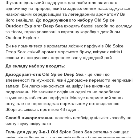
Шукаєте ідеальний подарунок для любителя активного
відпочинку на природі, який із задоволенням насолоджується
навколишнім середовищем та легендарним ароматом? Ви
його знайшли.
До подарункового набору Old Spice
Outdoor Explorer Deep Sea
входять базові засоби по догляду
за тілом, гарно упаковані в картонну коробку з дизайном
Outdoor Explorer.
Ви не помилитеся з ароматом якісних парфумів Old Spice
Deep Sea: свіжий аромат морського бризу, квітучих квітів і
соковитих цитрусових перенесе вас у підводний рай.
До складу набору входять:
Дезодорант-стік Old Spice Deep Sea
- це ключ до
впевненості та мужності, який допоможе перемогти неприємні
запахи. Він легко наноситься на шкіру і не викликає
подразнень. Не залишає слідів на одязі та не перебиває
звучання улюблених парфумів. Маскує неприємний запах
поту, але не перешкоджає нормальному потовиділенню.
Зберігає свіжість протягом 48 годин.
Спосіб використання:
нанесіть необхідну кількість засобу на
чисту і суху шкіру пахв.
Гель для душу 3-в-1 Old Spice Deep Sea
ретельно очищає
шкіру від забруднень, надлишків себума і неприємних запахів.