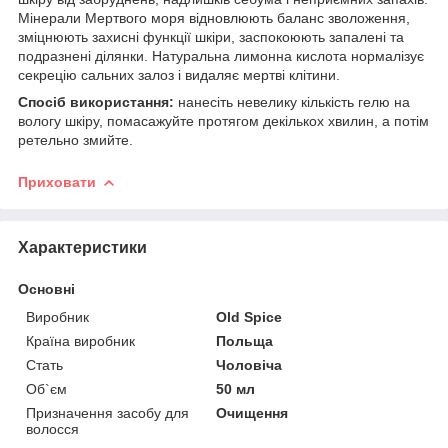
Мінерали Мертвого моря відновлюють баланс зволоження,
зміцнюють захисні функції шкіри, заспокоюють запалені та
подразнені ділянки. Натуральна лимонна кислота нормалізує
секрецію сальних залоз і видаляє мертві клітини.
Спосіб використання:
нанесіть невелику кількість гелю на
вологу шкіру, помасажуйте протягом декількох хвилин, а потім
ретельно змийте.
Приховати
Характеристики
Основні
Виробник
Old Spice
Країна виробник
Польща
Стать
Чоловіча
Об`єм
50 мл
Призначення засобу для
Очищення
волосся