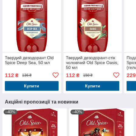
Твердий дезодорант Old
Твердий дезодорант-стік
Пода
Spice Deep Sea, 50 мл
чоловічий Old Spice Oasis,
Spic
50 мл
(гел
мл +
112
112
229
₴
₴
136 ₴
150 ₴
50 м
Купити
Купити
Акційні пропозиції та новинки
–40%
–40%