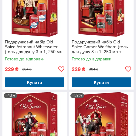
Подарунковий набір Old
Подарунковий набір Old
Spice Astronaut Whitewater
Spice Gamer Wolfthorn (гель
(гель для душу 3-в-1, 250 мл
для душу 3-в-1, 250 мл +
+ твердий дезодорант, 50 мл)
твердий дезодорант, 50 мл)
Готово до відправки
Готово до відправки
229
229
₴
₴
384 ₴
384 ₴
Купити
Купити
–40%
–37%