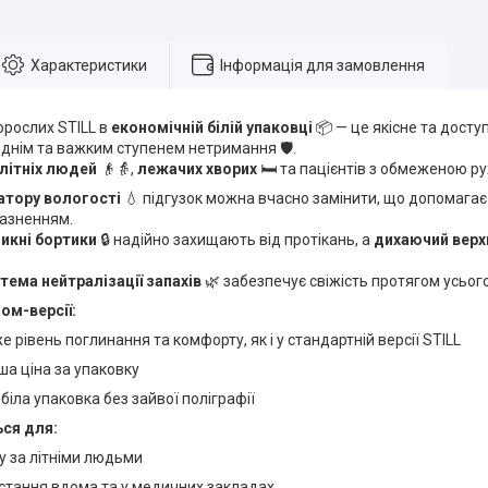
Характеристики
Інформація для замовлення
орослих STILL в
економічній білій упаковці
📦 — це якісне та досту
днім та важким ступенем нетримання 🛡️.
літніх людей
👴👵,
лежачих хворих
🛏️ та пацієнтів з обмеженою рухл
атору вологості
💧 підгузок можна вчасно замінити, що допомагає
разненням.
икні бортики
🔒 надійно захищають від протікань, а
дихаючий верх
тема нейтралізації запахів
🌿 забезпечує свіжість протягом усього
ом-версії:
же рівень поглинання та комфорту, як і у стандартній версії STILL
іша ціна за упаковку
 біла упаковка без зайвої поліграфії
ся для:
у за літніми людьми
стання вдома та у медичних закладах