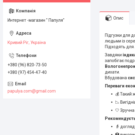
Опис
Интернет -магазин " Папуля"
Підгузки для д
людьми із сере
Кривий Ріг, Україна
Підходять для
Завдяки
індик
запобігає под
+380 (96) 820-73-50
Вологонепрон
дихати.
+380 (97) 454-47-40
Вбудована
сис
Переваги екон
papulya.com@gmail.com
💰 Такий 
📉 Вигідн
🤍 Зручна
Рекомендуєть
👵 догляд
🏥 викори