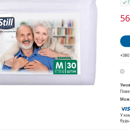
56
+380
пов
У ко
будь