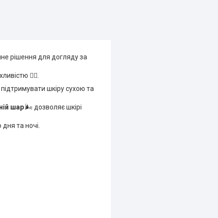
пне рішення для догляду за
ивістю 🚶‍♂️.
 підтримувати шкіру сухою та
ній шар
🌬️ дозволяє шкірі
 дня та ночі.