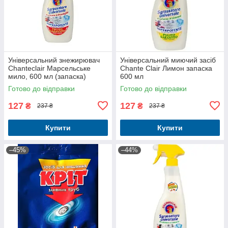
Універсальний знежирювач
Універсальний миючий засіб
Chanteclair Марсельське
Chante Clair Лимон запаска
мило, 600 мл (запаска)
600 мл
Готово до відправки
Готово до відправки
127
127
₴
₴
237 ₴
237 ₴
Купити
Купити
–45%
–44%