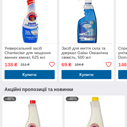
Універсальний засіб
Засіб для миття скла та
Спре
Chanteclair для чищення
дзеркал Galax Океанічна
уніт
ванних кімнат, 625 мл
свіжість, 500 мл
Dome
наль
138
69
146
₴
₴
211 ₴
104 ₴
Купити
Купити
Акційні пропозиції та новинки
–46%
–46%