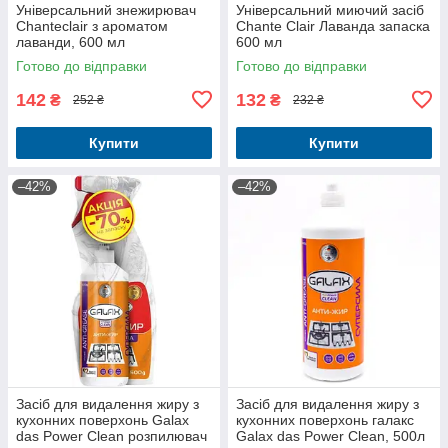
Універсальний знежирювач
Універсальний миючий засіб
Chanteclair з ароматом
Chante Clair Лаванда запаска
лаванди, 600 мл
600 мл
Готово до відправки
Готово до відправки
142
132
₴
₴
252 ₴
232 ₴
Купити
Купити
–42%
–42%
Засіб для видалення жиру з
Засіб для видалення жиру з
кухонних поверхонь Galax
кухонних поверхонь галакс
das Power Clean розпилювач
Galax das Power Clean, 500л