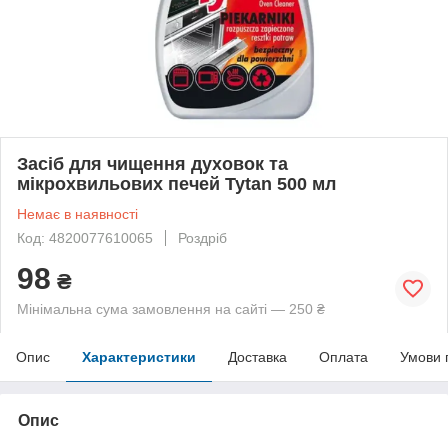
Засіб для чищення духовок та
мікрохвильових печей Tytan 500 мл
Немає в наявності
Код: 4820077610065
Роздріб
98
₴
Мінімальна сума замовлення на сайті — 250 ₴
Опис
Характеристики
Доставка
Оплата
Умови 
Опис