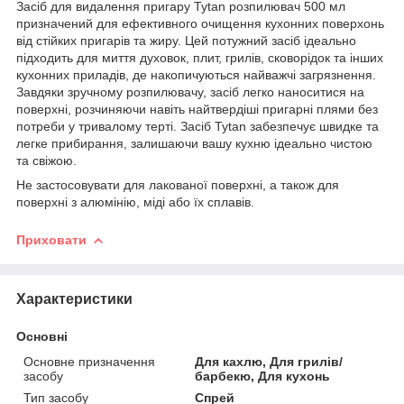
Засіб для видалення пригару Tytan розпилювач 500 мл
призначений для ефективного очищення кухонних поверхонь
від стійких пригарів та жиру. Цей потужний засіб ідеально
підходить для миття духовок, плит, грилів, сковорідок та інших
кухонних приладів, де накопичуються найважчі загрязнення.
Завдяки зручному розпилювачу, засіб легко наноситися на
поверхні, розчиняючи навіть найтвердіші пригарні плями без
потреби у тривалому терті. Засіб Tytan забезпечує швидке та
легке прибирання, залишаючи вашу кухню ідеально чистою
та свіжою.
Не застосовувати для лакованої поверхні, а також для
поверхні з алюмінію, міді або їх сплавів.
Приховати
Характеристики
Основні
Основне призначення
Для кахлю, Для грилів/
засобу
барбекю, Для кухонь
Тип засобу
Спрей