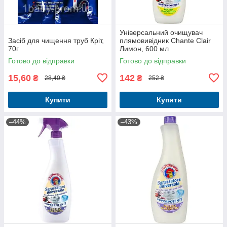
Універсальний очищувач
Засіб для чищення труб Кріт,
плямовивідник Chante Clair
70г
Лимон, 600 мл
Готово до відправки
Готово до відправки
15,60
142
₴
₴
28,40 ₴
252 ₴
Купити
Купити
–44%
–43%