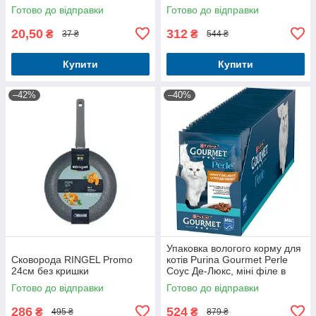
Готово до відправки
Готово до відправки
20,50
312
₴
₴
37 ₴
544 ₴
Купити
Купити
–42%
–40%
Упаковка вологого корму для
Сковорода RINGEL Promo
котів Purina Gourmet Perle
24см без кришки
Соус Де-Люкс, міні філе в
соусі з тунцем 26 шт по 85 г
Готово до відправки
Готово до відправки
286
524
₴
₴
495 ₴
879 ₴