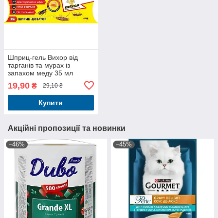
Шприц-гель Вихор від
тарганів та мурах із
запахом меду 35 мл
19,90
₴
29,10 ₴
Купити
Акційні пропозиції та новинки
–46%
–45%