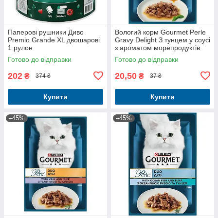
Паперові рушники Диво
Вологий корм Gourmet Perle
Premio Grande XL двошарові
Gravy Delight З тунцем у соусі
1 рулон
з ароматом морепродуктів
для дорослих котів 85г
Готово до відправки
Готово до відправки
202
20,50
₴
₴
374 ₴
37 ₴
Купити
Купити
–45%
–45%