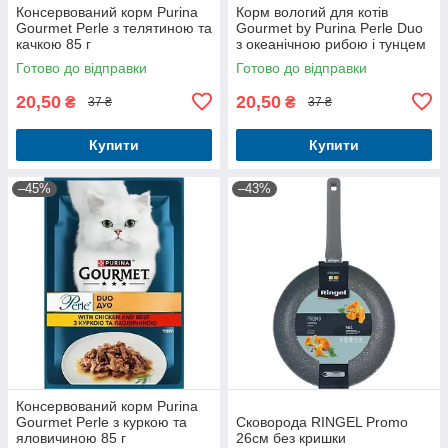
Консервований корм Purina
Корм вологий для котів
Gourmet Perle з телятиною та
Gourmet by Purina Perle Duo
качкою 85 г
з океанічною рибою і тунцем
85 г
Готово до відправки
Готово до відправки
20,50
20,50
₴
₴
37 ₴
37 ₴
Купити
Купити
–45%
–43%
Консервований корм Purina
Gourmet Perle з куркою та
Сковорода RINGEL Promo
яловичиною 85 г
26см без кришки