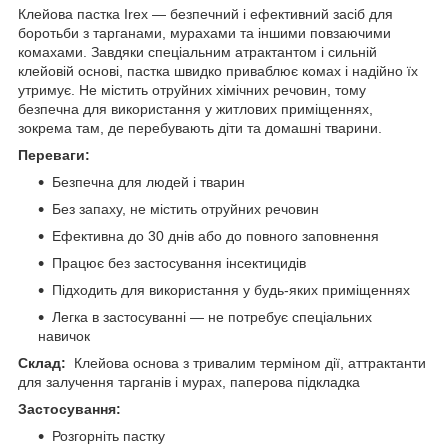
Клейова пастка Irex — безпечний і ефективний засіб для
боротьби з тарганами, мурахами та іншими повзаючими
комахами. Завдяки спеціальним атрактантом і сильній
клейовій основі, пастка швидко приваблює комах і надійно їх
утримує. Не містить отруйних хімічних речовин, тому
безпечна для використання у житлових приміщеннях,
зокрема там, де перебувають діти та домашні тварини.
Переваги:
Безпечна для людей і тварин
Без запаху, не містить отруйних речовин
Ефективна до 30 днів або до повного заповнення
Працює без застосування інсектицидів
Підходить для використання у будь-яких приміщеннях
Легка в застосуванні — не потребує спеціальних
навичок
Склад:
Клейова основа з тривалим терміном дії, аттрактанти
для залучення тарганів і мурах, паперова підкладка
Застосування:
Розгорніть пастку