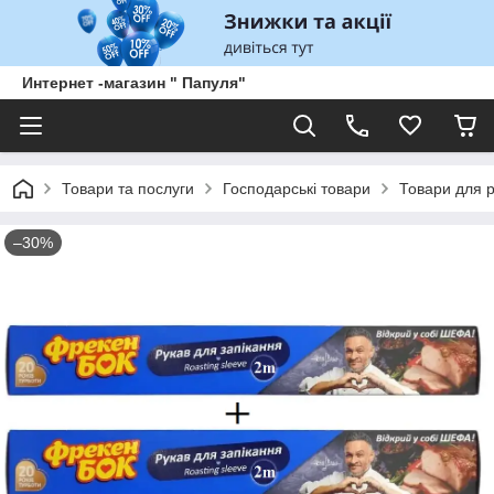
Интернет -магазин " Папуля"
Товари та послуги
Господарські товари
Товари для р
–30%