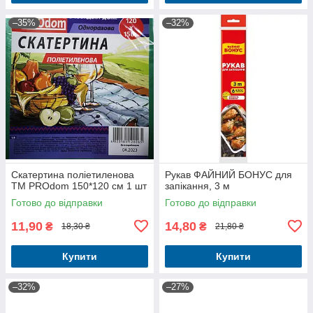
–35%
–32%
Скатертина поліетиленова
Рукав ФАЙНИЙ БОНУС для
ТМ PROdom 150*120 см 1 шт
запікання, 3 м
Готово до відправки
Готово до відправки
11,90
14,80
₴
₴
18,30 ₴
21,80 ₴
Купити
Купити
–32%
–27%