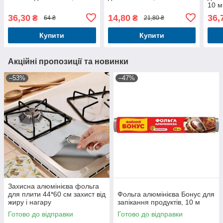
10 м
36,30
14,80
36,
₴
₴
64 ₴
21,80 ₴
Купити
Купити
Акційні пропозиції та новинки
–53%
–47%
Захисна алюмінієва фольга
для плити 44*60 см захист від
Фольга алюмінієва Бонус для
жиру і нагару
запікання продуктів, 10 м
Готово до відправки
Готово до відправки