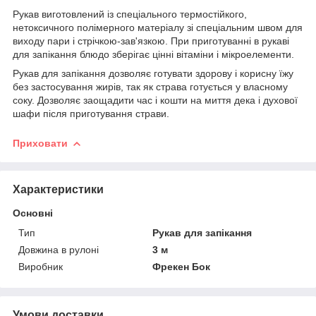
Рукав виготовлений із спеціального термостійкого,
нетоксичного полімерного матеріалу зі спеціальним швом для
виходу пари і стрічкою-зав'язкою. При приготуванні в рукаві
для запікання блюдо зберігає цінні вітаміни і мікроелементи.
Рукав для запікання дозволяє готувати здорову і корисну їжу
без застосування жирів, так як страва готується у власному
соку. Дозволяє заощадити час і кошти на миття дека і духової
шафи після приготування страви.
Приховати
Характеристики
Основні
Тип
Рукав для запікання
Довжина в рулоні
3 м
Виробник
Фрекен Бок
Умови доставки