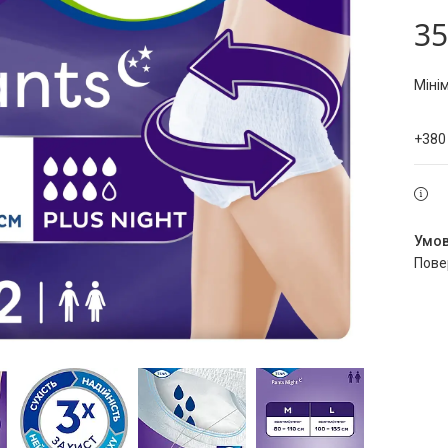
35
Міні
+380
пов