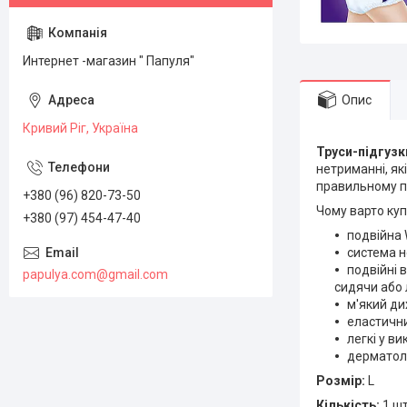
Интернет -магазин " Папуля"
Опис
Кривий Ріг, Україна
Труси-підгузк
нетриманні, як
правильному по
+380 (96) 820-73-50
Чому варто куп
+380 (97) 454-47-40
подвійна 
система н
подвійні 
papulya.com@gmail.com
сидячи або
м'який ди
еластични
легкі у в
дерматоло
Розмір:
L
Кількість:
1 шт