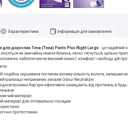
Характеристики
Інформація для замовлення
и для дорослих Tena (Тена) Pants Plus Night Large
- це надійний з
і носяться як звичайна нижня білизна, легко тягнуться, щільно при
ложенні, забезпечуючи високий захист, комфорт і свободу дій протя
ити:
W-подібна серцевина поглинає велику кількість вологи, залишаючи
ейтралізації неприємних запахів Odour Neutralizer
водонепроникні бар'єри ефективно захищають від протікань в будь
 лежачи
хаючий матеріал
й матеріал для оптимальної посадки
икористанні
гічно протестовані
.