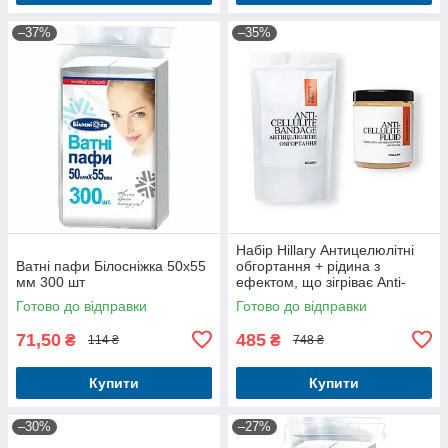
–37%
–35%
Набір Hillary Антицелюлітні
Ватні пафи Білосніжка 50x55
обгортання + рідина з
мм 300 шт
ефектом, що зігріває Anti-
cellulite Warming Effect (6
Готово до відправки
Готово до відправки
процедур) HI-11-846
71,50
485
₴
₴
114 ₴
748 ₴
Купити
Купити
–30%
–27%