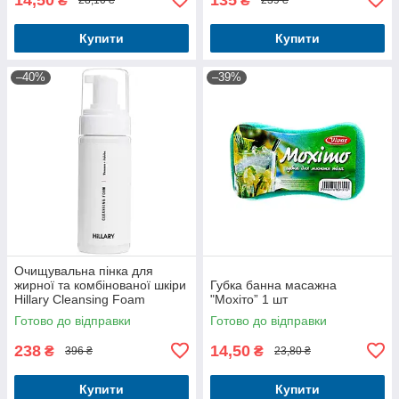
₴
₴
28,10 ₴
239 ₴
Купити
Купити
–40%
–39%
Очищувальна пінка для
жирної та комбінованої шкіри
Губка банна масажна
Hillary Cleansing Foam
"Мохіто” 1 шт
Tamanu + Jojoba oil 150 мл
Готово до відправки
Готово до відправки
238
14,50
₴
₴
396 ₴
23,80 ₴
Купити
Купити