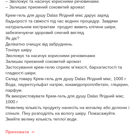
– Зволожує та насичує корисними речовинами.
– Залишає приємний соковитий аромат.
Крем-гель для душу Dalas Ягідний мікс дарує заряд
бадьорості та свіжості під час водних процедур. Завдяки
натуральним екстрактам продукт живить клітини шкіри,
забезпечуючи здоровий сяючий вигляд.
Як діє?
Делікатно очищує від забруднень.
Тонізує шкіру.
Зволожує та насичує корисними речовинами.
Залишає приємний соковитий аромат.
Застосування крем-гелю сприяє м'якості, бархатистості та
гладкості шкіри.
Склад товару Крем-гель для душу Dalas Ягідний мікс, 1000 г
Вода, лауретсульфат натрію, кокамідопропілбетаїн, гліцерин,
парфум.
Як використовувати Крем-гель для душу Dalas Ягідний мікс,
1000 г
Невелику кількість продукту нанесіть на мочалку або долоню і
спіньте. Піну розподіліть на вологу шкіру. Помасажуйте.
Змийте велику кількість теплої води.
Приховати