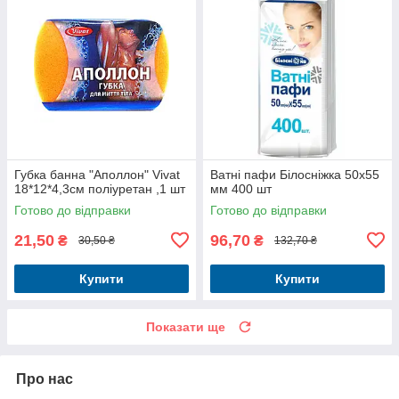
Губка банна "Аполлон" Vivat
Ватні пафи Білосніжка 50x55
18*12*4,3см поліуретан ,1 шт
мм 400 шт
Готово до відправки
Готово до відправки
21,50
96,70
₴
₴
30,50 ₴
132,70 ₴
Купити
Купити
Показати ще
Про нас