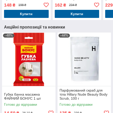
мл +
148
162
229
₴
₴
198 ₴
234 ₴
50 м
Купити
Купити
Акційні пропозиції та новинки
–48%
–44%
Парфумований скраб для
Губка банна масажна
тіла Hillary Nude Beauty Body
ФАЙНИЙ БОНУС 1 шт
Scrub, 100 г
Готово до відправки
Готово до відправки
14,50
135