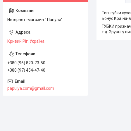
Тип: губки кух
Бонус Країна-в
Интернет -магазин " Папуля"
ГУБКИ призначе
т.д. Зручні у 
Кривий Ріг, Україна
+380 (96) 820-73-50
+380 (97) 454-47-40
papulya.com@gmail.com