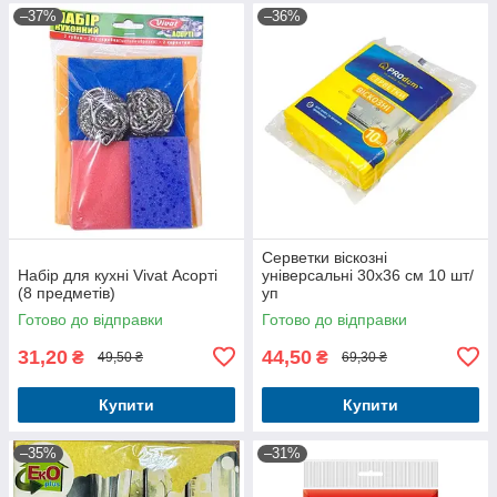
–37%
–36%
Серветки віскозні
Набір для кухні Vivat Асорті
універсальні 30х36 см 10 шт/
(8 предметів)
уп
Готово до відправки
Готово до відправки
31,20
44,50
₴
₴
49,50 ₴
69,30 ₴
Купити
Купити
–35%
–31%