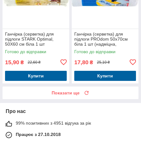
Ганчірка (серветка) для
Ганчірка (серветка) для
підлоги STARK Optimal,
підлоги PROdom 50х70см
50X60 см біла 1 шт
біла 1 шт (надміцна,
(надміцна, зносостійка)
зносостійка)
Готово до відправки
Готово до відправки
15,90
17,80
₴
₴
22,60 ₴
25,10 ₴
Купити
Купити
Показати ще
Про нас
99% позитивних з 4951 відгука за рік
Працює з 27.10.2018