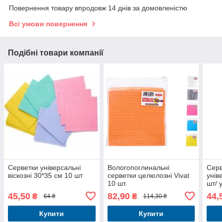
Повернення товару впродовж 14 днів за домовленістю
Всі умови повернення
Подібні товари компанії
Серветки універсальні
Вологопоглинальні
Серв
віскозні 30*35 см 10 шт
серветки целюлозні Vivat
унів
10 шт.
шт/ 
45,50
82,90
44,
₴
₴
64 ₴
114,30 ₴
Купити
Купити