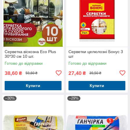
Серветка віскозна Eco Plus
Серветки целюлозні Бонус 3
30*30 см 10 шт.
шт
Готово до відправки
Готово до відправки
38,60
27,40
₴
₴
59,60 ₴
39,50 ₴
Купити
Купити
–30%
–29%