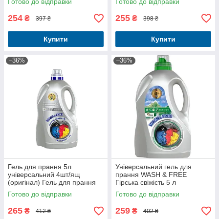
Готово до відправки
Готово до відправки
254
255
₴
₴
397 ₴
398 ₴
Купити
Купити
–36%
–36%
Гель для прання 5л
Універсальний гель для
універсальний 4шт/ящ
прання WASH & FREE
(оригінал) Гель для прання
Гірська свіжість 5 л
Persil, Ariel, Perwoll, Doctor
Готово до відправки
Готово до відправки
Wash
265
259
₴
₴
412 ₴
402 ₴