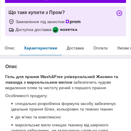
Що таке купити з Пром?
Замовлення під захистом
Доступна доставка
Опис
Характеристики
Доставка
Оплата
Умови 
Опис
Гель для прання Wash&Free універсальний Жасмин та
лаванда з марсельським милом
забезпечить чудове
видалення плям та чистоту речей з першого прання.
Особливості продукту:
спеціально розроблена формула засобу забезпечує
ідеальне прання білих, кольорових та темних тканин
діє м'яко та комплексно
марсельське мило очищає тканину від широкого
спектра забруднень, не залишаючи слідів на одязі