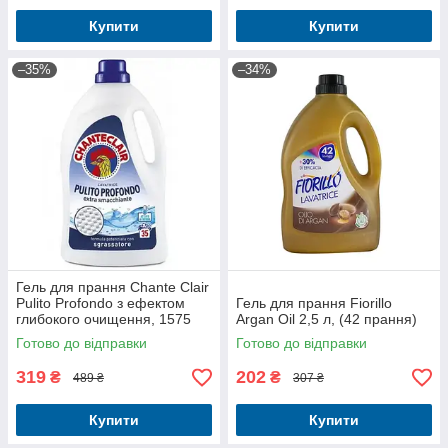
Купити
Купити
–35%
–34%
Гель для прання Chante Clair
Pulito Profondo з ефектом
Гель для прання Fiorillo
глибокого очищення, 1575
Argan Oil 2,5 л, (42 прання)
мл (35 прань)
Готово до відправки
Готово до відправки
319
202
₴
₴
489 ₴
307 ₴
Купити
Купити