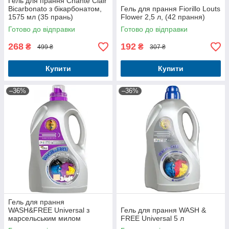
Гель для прання Chante Clair
Bicarbonato з бікарбонатом,
Гель для прання Fiorillo Louts
1575 мл (35 прань)
Flower 2,5 л, (42 прання)
Готово до відправки
Готово до відправки
268
192
₴
₴
499 ₴
307 ₴
Купити
Купити
–36%
–36%
Гель для прання
WASH&FREE Universal з
Гель для прання WASH &
марсельським милом
FREE Universal 5 л
Жасмин 5 л