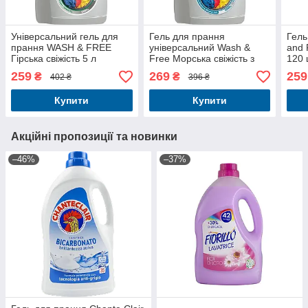
Універсальний гель для
Гель для прання
Гель
прання WASH & FREE
універсальний Wash &
and 
Гірська свіжість 5 л
Free Морська свіжість з
120 
нотками мінеральної солі
259
269
259
₴
₴
402 ₴
396 ₴
5000 г
Купити
Купити
Акційні пропозиції та новинки
–46%
–37%