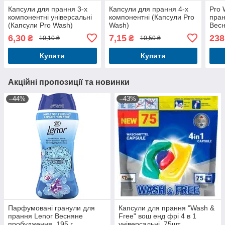
Капсули для прання 3-х
Капсули для прання 4-х
Pro 
компонентні універсальні
компонентні (Капсули Pro
пран
(Капсули Pro Wash)
Wash)
Весн
4в1
6,30
7,15
238
₴
₴
10,10 ₴
10,50 ₴
Купити
Купити
Акційні пропозиції та новинки
–44%
–43%
Парфумовані гранули для
Капсули для прання "Wash &
прання Lenor Весняне
Free" вош енд фрі 4 в 1
пробудження, 195 г
універсальні, 75шт.