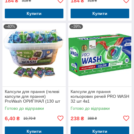
184
184
₴
₴
318 ₴
318 ₴
Купити
Купити
–40%
–39%
Капсули для прання (гелеві
Капсули для прання
капсули для прання)
кольорових речей PRO WASH
ProWash ОРИГІНАЛ (130 шт
32 шт 4в1
уп)
Готово до відправки
Готово до відправки
6,40
238
₴
₴
10,70 ₴
388 ₴
Купити
Купити