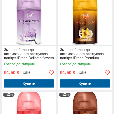
Змінний балон до
Змінний балон до
автоматичного освіжувача
автоматичного освіжувача
повітря iFresh Delicate flowers
повітря iFresh Premium
250 мл
Aroma Vanilla praline 250 мл
Готово до відправки
Готово до відправки
91,50
91,50
₴
₴
135 ₴
135 ₴
Купити
Купити
–32%
–32%