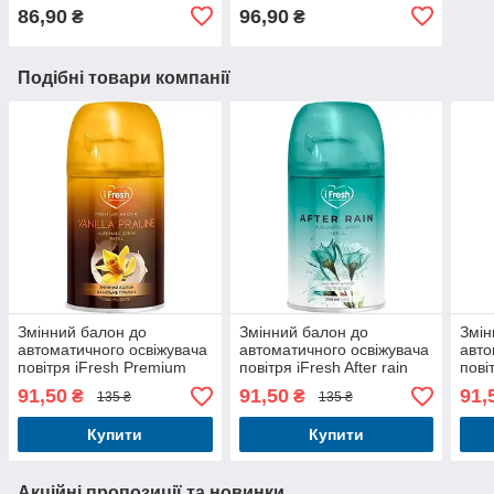
86,90
96,90
₴
₴
Подібні товари компанії
Змінний балон до
Змінний балон до
Змін
автоматичного освіжувача
автоматичного освіжувача
авто
повітря iFresh Premium
повітря iFresh After rain
пові
Aroma Vanilla praline 250
250 мл
Air 
91,50
91,50
91,
₴
₴
135 ₴
135 ₴
мл
Купити
Купити
Акційні пропозиції та новинки