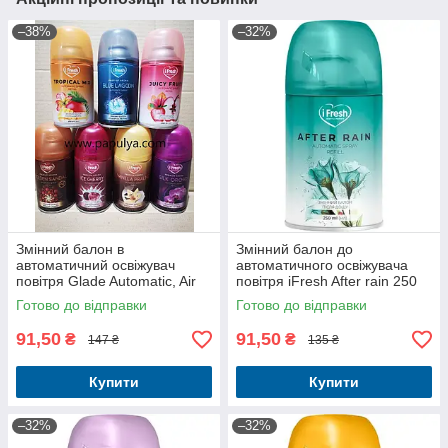
–38%
–32%
Змінний балон в
Змінний балон до
автоматичний освіжувач
автоматичного освіжувача
повітря Glade Automatic, Air
повітря iFresh After rain 250
Wick, iFresh 250 мл
мл
Готово до відправки
Готово до відправки
91,50
91,50
₴
₴
147 ₴
135 ₴
Купити
Купити
–32%
–32%