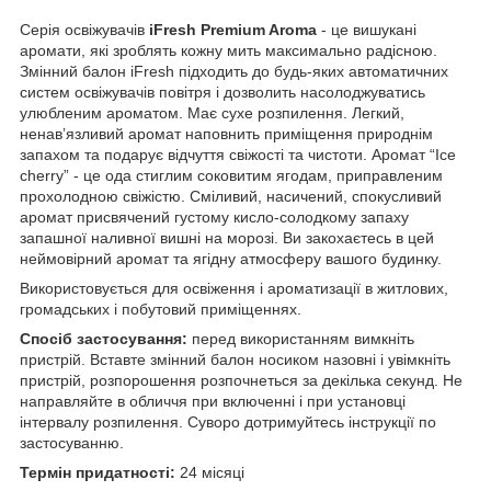
Серія освіжувачів
iFresh Premium Aroma
- це вишукані
аромати, які зроблять кожну мить максимально радісною.
Змінний балон iFresh підходить до будь-яких автоматичних
систем освіжувачів повітря і дозволить насолоджуватись
улюбленим ароматом. Має сухе розпилення. Легкий,
ненав’язливий аромат наповнить приміщення природнім
запахом та подарує відчуття свіжості та чистоти. Аромат “Ice
сherry” - це ода стиглим соковитим ягодам, приправленим
прохолодною свіжістю. Сміливий, насичений, спокусливий
аромат присвячений густому кисло-солодкому запаху
запашної наливної вишні на морозі. Ви закохаєтесь в цей
неймовірний аромат та ягідну атмосферу вашого будинку.
Використовується для освіження і ароматизації в житлових,
громадських і побутовий приміщеннях.
Спосіб застосування:
перед використанням вимкніть
пристрій. Вставте змінний балон носиком назовні і увімкніть
пристрій, розпорошення розпочнеться за декілька секунд. Не
направляйте в обличчя при включенні і при установці
інтервалу розпилення. Суворо дотримуйтесь інструкції по
застосуванню.
Термін придатності:
24 місяці