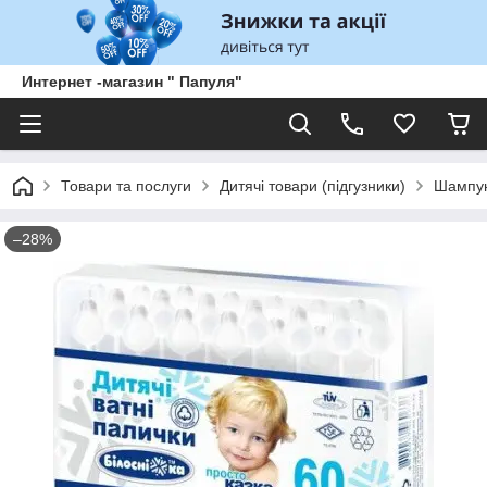
Интернет -магазин " Папуля"
Товари та послуги
Дитячі товари (підгузники)
Шампуні
–28%