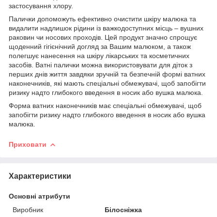
застосування хлору.
Палички допоможуть ефективно очистити шкіру малюка та
видалити надлишок рідини із важкодоступних місць – вушних
раковин чи носових проходів. Цей продукт значно спрощує
щоденний гігієнічний догляд за Вашим малюком, а також
полегшує нанесення на шкіру лікарських та косметичних
засобів. Ватні палички можна використовувати для діток з
перших днів життя завдяки зручній та безпечній формі ватних
наконечників, які мають спеціальні обмежувачі, щоб запобігти
ризику надто глибокого введення в носик або вушка малюка.
Форма ватних наконечників має спеціальні обмежувачі, щоб
запобігти ризику надто глибокого введення в носик або вушка
малюка.
Приховати
Характеристики
Основні атрибути
Виробник
Білосніжка