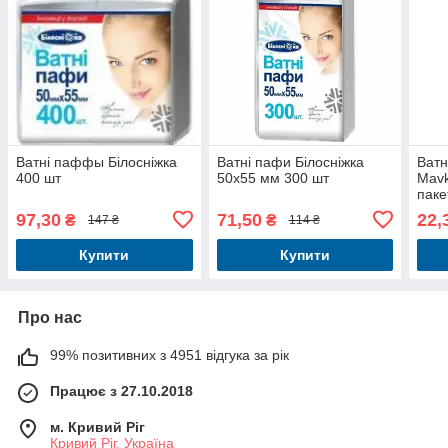
Ватні паффы Білосніжка
Ватні пафи Білосніжка
Ватн
400 шт
50x55 мм 300 шт
Mavk
пакет
нату
97,30
71,50
22,
₴
₴
147 ₴
114 ₴
Купити
Купити
Про нас
99% позитивних з 4951 відгука за рік
Працює з 27.10.2018
м. Кривий Ріг
Кривий Ріг, Україна