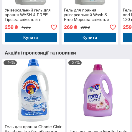
Універсальний гель для
Гель для прання
Гель
прання WASH & FREE
універсальний Wash &
and 
Гірська свіжість 5 л
Free Морська свіжість з
120 
нотками мінеральної солі
259
269
259
₴
₴
402 ₴
396 ₴
5000 г
Купити
Купити
Акційні пропозиції та новинки
–46%
–37%
Гель для прання Chante Clair
Bicarbonato з бікарбонатом,
Гель для прання Fiorillo Louts