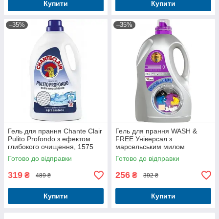
Купити
Купити
–35%
–35%
Гель для прання Chante Clair
Гель для прання WASH &
Pulito Profondo з ефектом
FREE Універсал з
глибокого очищення, 1575
марсельським милом
мл (35 прань)
Жасмин 5 л
Готово до відправки
Готово до відправки
319
256
₴
₴
489 ₴
392 ₴
Купити
Купити