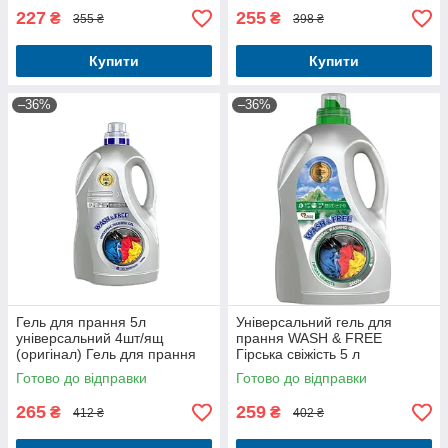
227
255
₴
₴
355 ₴
398 ₴
Купити
Купити
–36%
–36%
Гель для прання 5л
Універсальний гель для
універсальний 4шт/ящ
прання WASH & FREE
(оригінал) Гель для прання
Гірська свіжість 5 л
Persil, Ariel, Perwoll, Doctor
Готово до відправки
Готово до відправки
Wash
265
259
₴
₴
412 ₴
402 ₴