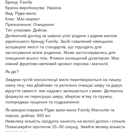
Бренд: Family
Країна виробництва: Україна
Вид: Рідке мило
Клас: Мас-маркет
Призначення: Очищення
Тип упаковки: Дойпак
Делікатний догляд за шкірою усієї родини з рідким милом
українського бренду Family. Засіб схвалений німецькою
асоціацією якості та стандартів, що підходить для
застосування всією родиною. Може застосовуватись для
очищення всього тіла. Флакон оснащений дозатором. Має
ніжний фруктово-квітковий аромат персика і магнолії.
Як діє?
Завдяки густій консистенції мило перетворюється на пишну
ніжну піну, яка дбайливо та ретельно очищає шкіру та дарує
відчуття свіжості, яке надовго залишається з вами. Делікатна
формула не пересушує шкіру, зберігає м'яку та пружну,
попереджає лущення та подразнення.
Як використовувати Рідке крем-мило Family Магнолія та
персик, дойпак, 560 мл
Невелику кількість продукту нанесіть на вологі долоні і спіньте.
Помасажуйте протягом 15–30 секунд. Змийте велику кількість