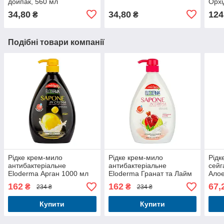
дойпак, 560 мл
Орхі
150
34,80
34,80
124
₴
₴
Подібні товари компанії
Рідке крем-мило
Рідке крем-мило
Рідк
антибактеріальне
антибактеріальне
сейг
Eloderma Арган 1000 мл
Eloderma Гранат та Лайм
Алое
1000 мл
162
162
67,
₴
₴
234 ₴
234 ₴
Купити
Купити