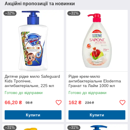
Акційні пропозиції та новинки
–32%
–31%
Дитяче рідке мило Safeguard
Рідке крем-мило
Kids Тропічне,
антибактеріальне Eloderma
антибактеріальне, 225 мл
Гранат та Лайм 1000 мл
Готово до відправки
Готово до відправки
66,20
162
₴
₴
98 ₴
234 ₴
Купити
Купити
–31%
–31%