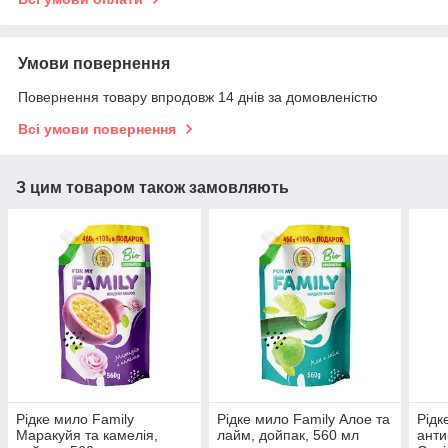
Умови повернення
Повернення товару впродовж 14 днів за домовленістю
Всі умови повернення
З цим товаром також замовляють
Рідке мило Family
Рідке мило Family Алое та
Рідк
Маракуйя та камелія,
лайм, дойпак, 560 мл
анти