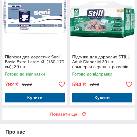
Підгузки для дорослих Seni
Підгузки для дорослих STILL
Basic Extra Large XL (130-170
Adult Diaper M 30 шт
см), 30 шт
памперси середніх розмірів
для людей похилого віку
Готово до відправки
Готово до відправки
792
594
₴
₴
992 ₴
734 ₴
Купити
Купити
Показати ще
Про нас