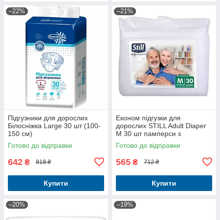
–22%
–21%
Підгузники для дорослих
Економ підгузки для
Білосніжка Large 30 шт (100-
дорослих STILL Adult Diaper
150 см)
M 30 шт памперси з
індикатором наповнення
Готово до відправки
Готово до відправки
642
565
₴
₴
818 ₴
712 ₴
Купити
Купити
–20%
–19%