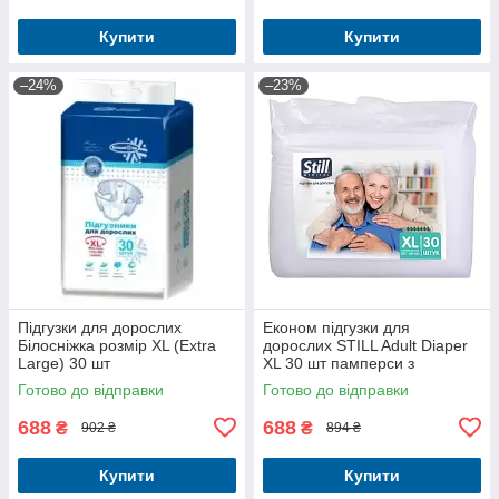
Купити
Купити
–24%
–23%
Підгузки для дорослих
Економ підгузки для
Білосніжка розмір XL (Extra
дорослих STILL Adult Diaper
Large) 30 шт
XL 30 шт памперси з
індикатором наповнення
Готово до відправки
Готово до відправки
688
688
₴
₴
902 ₴
894 ₴
Купити
Купити