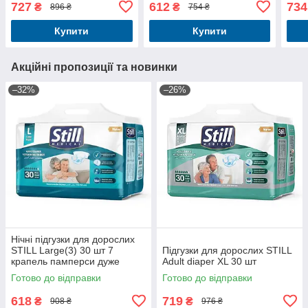
727
612
734
₴
₴
896 ₴
754 ₴
Купити
Купити
Акційні пропозиції та новинки
–32%
–26%
Нічні підгузки для дорослих
STILL Large(3) 30 шт 7
Підгузки для дорослих STILL
крапель памперси дуже
Adult diaper XL 30 шт
великих розмірів для людей
Готово до відправки
Готово до відправки
похилого віку
618
719
₴
₴
908 ₴
976 ₴