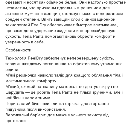
одевают и носят как обычное белье. Они настолько просты и
незаметны, что признаны идеальным решением для
активных мужчин и женщин, столкнувшихся с недержанием
средней степени. Впитывающий слой с инновационной
технологией FeelDry обеспечивает быстрое впитывание,
превосходное удержание жидкости и непревзойденную
сухость. Tena Pants помогают вновь обрести комфорт и
уверенность в себе.
Особенности:
Технологія FeelDry забезпечує неперевершену сухість,
завдяки швидкому поглинанню та ефективному утриманню
рідини.
М'які резиночки навколо талії: для кращого облягання тіла і
максимального комфорту.
М'який, схожий на тканину матеріал: не дратує шкіру і не
шарудить — це робить Tena Pants не тільки зручними, але і
найбільш непомітними.
Поривчастий бічні шви і липка стрічка: для згортання
підгузника після використання.
Вертикальні бар'єри: для максимального захисту від
протекани.