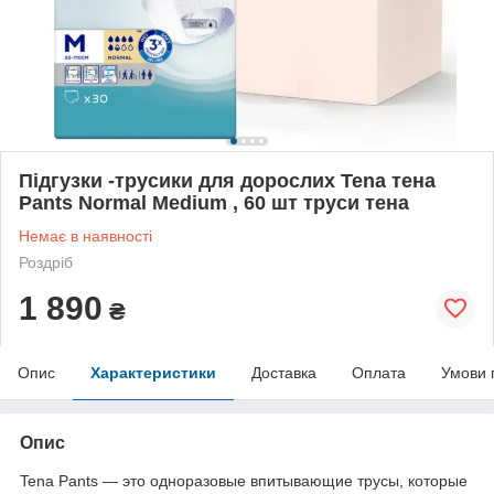
Підгузки -трусики для дорослих Tena тена
Pants Normal Medium , 60 шт труси тена
Немає в наявності
Роздріб
1 890
₴
Опис
Характеристики
Доставка
Оплата
Умови 
Опис
Tena Pants — это одноразовые впитывающие трусы, которые