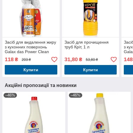
Засіб для видалення жиру
Засіб для прочищення
Засі
з кухонних поверхонь
труб Кріт, 1 л
з ку
Galax das Power Clean
Gala
розпилювач 500 г +
розп
118
31,80
148
₴
₴
203 ₴
53,80 ₴
запаска, 500 г
запа
Купити
Купити
Акційні пропозиції та новинки
–46%
–46%