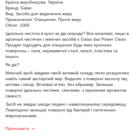
Країна виробництва: Україна
Бренд: Galax
Вид: Засоби для видалення жиру
Призначення: Очищення, Проти жиру
Обсяг: 1000
Ідеальна чистота в кухні за дві секунди? Все можливо, якщо в
арсеналі чистячих і миючих засобів є Galax das Power Clean.
Продукт підходить для очищення будь-яких кухонних
поверхонь – скла, нержавіючої сталі, емалі, пластика та
іншого.
Як діє?
Миючий засіб завдяки своїй активній складу легко розщеплює
навіть самий застарілий жир. Видаляє з поверхні засохлу їжу,
кіптява і нагар. Впливає м’яко, без абразиву. Залишає
поверхні ідеально чистими, сяючими, з приємним ароматом
свіжості.
Засіб не завдає шкоди людині і навколишньому середовищу.
Повноцінно захищає поверхні від бактерій і патогенних
мікроорганізмів.
Приховати