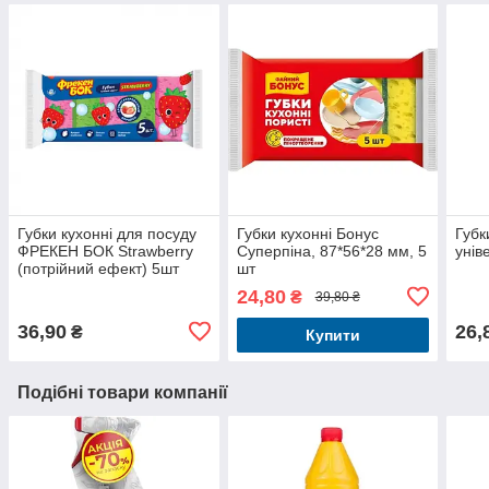
Губки кухонні для посуду
Губки кухонні Бонус
Губк
ФРЕКЕН БОК Strawberry
Суперпіна, 87*56*28 мм, 5
унів
(потрійний ефект) 5шт
шт
24,80
₴
39,80 ₴
36,90
26,
₴
Купити
Подібні товари компанії