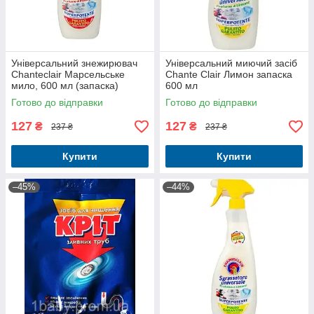
Універсальний знежирювач
Універсальний миючий засіб
Chanteclair Марсельське
Chante Clair Лимон запаска
мило, 600 мл (запаска)
600 мл
Готово до відправки
Готово до відправки
127
127
₴
₴
237 ₴
237 ₴
Купити
Купити
–45%
–44%