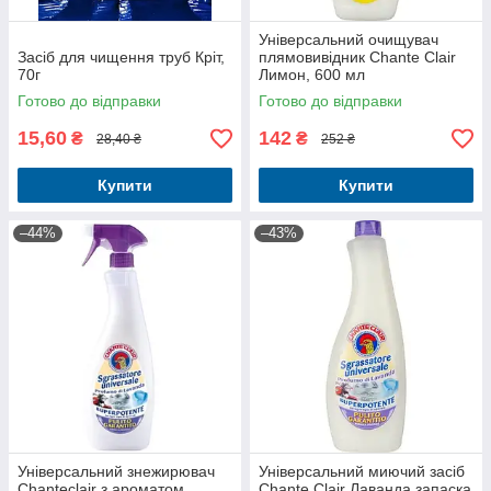
Універсальний очищувач
Засіб для чищення труб Кріт,
плямовивідник Chante Clair
70г
Лимон, 600 мл
Готово до відправки
Готово до відправки
15,60
142
₴
₴
28,40 ₴
252 ₴
Купити
Купити
–44%
–43%
Універсальний знежирювач
Універсальний миючий засіб
Chanteclair з ароматом
Chante Clair Лаванда запаска