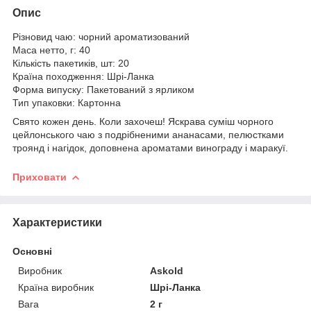
Опис
Різновид чаю: чорний ароматизований
Маса нетто, г: 40
Кількість пакетиків, шт: 20
Країна походження: Шрі-Ланка
Форма випуску: Пакетований з ярликом
Тип упаковки: Картонна
Свято кожен день. Коли захочеш! Яскрава суміш чорного
цейлонського чаю з подрібненими ананасами, пелюстками
троянд і нагідок, доповнена ароматами винограду і маракуї.
Приховати
Характеристики
Основні
Виробник
Askold
Країна виробник
Шрі-Ланка
Вага
2 г