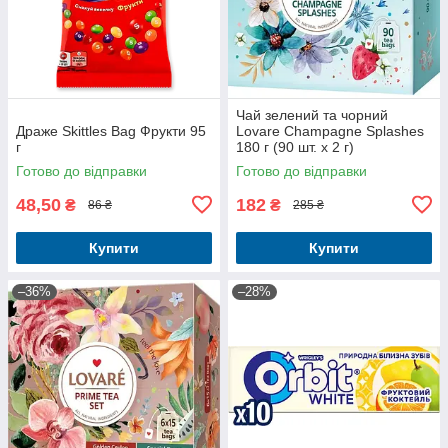
Чай зелений та чорний
Драже Skittles Bag Фрукти 95
Lovare Champagne Splashes
г
180 г (90 шт. х 2 г)
Готово до відправки
Готово до відправки
48,50
182
₴
₴
86 ₴
285 ₴
Купити
Купити
–36%
–28%