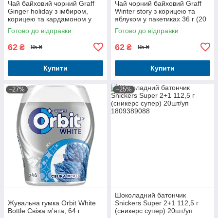
Чай байховий чорний Graff
Чай чорний байховий Graff
Ginger holiday з імбиром,
Winter story з корицею та
корицею та кардамоном у
яблуком у пакетиках 36 г (20
пакетиках 36 г (20 шт. х 1.8 г)
шт. х 1.8 г)
Готово до відправки
Готово до відправки
62
62
₴
₴
85 ₴
85 ₴
Купити
Купити
–27%
–25%
Шоколадний батончик
Жувальна гумка Orbit White
Snickers Super 2+1 112,5 г
Bottle Свіжа м'ята, 64 г
(сникерс супер) 20шт/уп