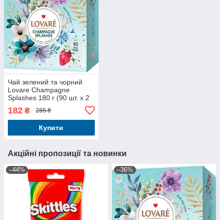
Чай зелений та чорний
Lovare Champagne
Splashes 180 г (90 шт. х 2
г)
182
₴
285 ₴
Купити
Акційні пропозиції та новинки
–44%
–36%