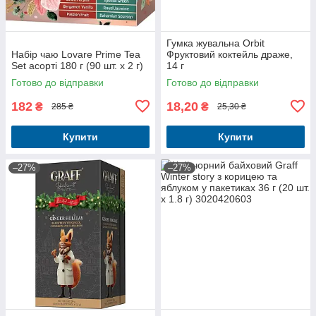
Гумка жувальна Orbit
Набір чаю Lovare Prime Tea
Фруктовий коктейль драже,
Set асорті 180 г (90 шт. х 2 г)
14 г
Готово до відправки
Готово до відправки
182
18,20
₴
₴
285 ₴
25,30 ₴
Купити
Купити
–27%
–27%