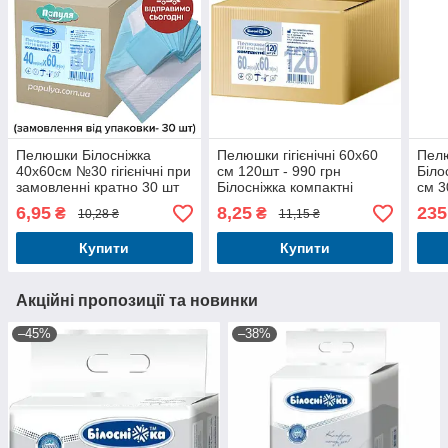
Пелюшки Білосніжка
Пелюшки гігієнічні 60х60
Пелю
40х60см №30 гігієнічні при
см 120шт - 990 грн
Біло
замовленні кратно 30 шт
Білосніжка компактні
см 3
замовлення кратно 30 шт
6,95
8,25
235
₴
₴
10,28 ₴
11,15 ₴
Купити
Купити
Акційні пропозиції та новинки
–45%
–38%