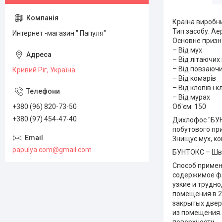
Країна виробн
Тип засобу: А
Интернет -магазин " Папуля"
Основне призн
– Від мух
– Від літаючих
– Від повзаюч
Кривий Ріг, Україна
– Від комарів
– Від клопів і к
– Від мурах
+380 (96) 820-73-50
Об'єм: 150
+380 (97) 454-47-40
Дихлофос "БУН
побутового при
Знищує мух, ком
papulya.com@gmail.com
БУНТОКС – Шв
Способ примен
содержимое фла
узкие и трудн
помещения в 2
закрытых дверя
из помещения.