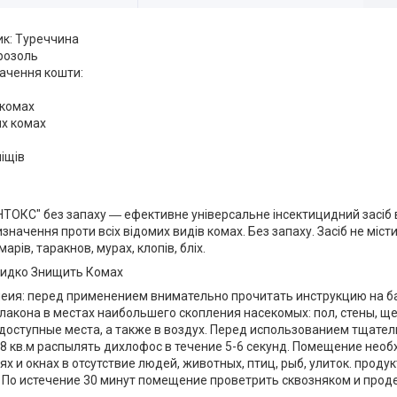
ик: Туреччина
ерозоль
ачення кошти:
 комах
их комах
ліщів
ТОКС" без запаху ― ефективне універсальне інсектицидний засіб в
значення проти всіх відомих видів комах. Без запаху. Засіб не міс
арів, таракнов, мурах, клопів, бліх.
идко Знищить Комах
еия: перед применением внимательно прочитать инструкцию на б
кона в местах наибольшего скопления насекомых: пол, стены, щел
одоступные места, а также в воздух. Перед использованием тщател
8 кв.м распылять дихлофос в течение 5-6 секунд. Помещение нео
х и окнах в отсутствие людей, животных, птиц, рыб, улиток. прод
 По истечение 30 минут помещение проветрить сквозняком и про