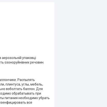
 аерозольній упаковці
тить озоноруйнівних речовин.
аллончике. Распылять
и, плинтуса, углы, мебель,
ьно взболтать баллон. Для
бходимо обрабатывать при
укты питания необходимо убрать
дезенфицировать все