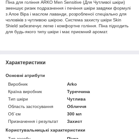
Піна для гоління ARKO Men Sensitive (Для Чутливої шкіри)
зменшує ризик подразнення і печіння шкіри завдяки формулі
з Алое Віра і маслом лаванди, розробленої спеціально для
чоловіків з чутливою шкірою. Система захисту шкіри Skin
Shield забезпечує легке і комфортне гоління. Піна підходить
для будь-якого типу шкіри і має приємний аромат.
Характеристики
Основні атрибути
Виробник
Arko
Країна виробник
Туреччина
Тип шкіри
Чутлива
Область застосування
Обличчя
Об`єм
300 мл
Призначення і результат
Захист
Користувальницькі характеристики
Тип засобу
Пінка