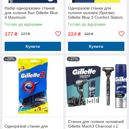
Набір одноразових станків
Одноразові станки для
для гоління 8шт Gillette Blue
гоління чоловічі (бритви)
II Maximum
Gillette Blue 3 Comfort Slalom,
8 шт
Готово до відправки
Готово до відправки
177
224
₴
₴
277 ₴
315 ₴
Купити
Купити
–29%
–27%
Станок для гоління чоловічий
Одноразові станки для
Gillette Mach3 Charcoal з 1