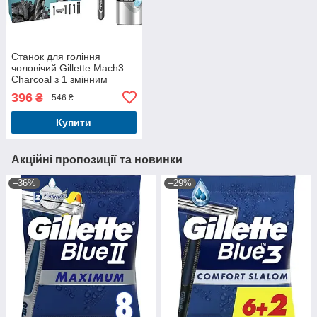
Станок для гоління
чоловічий Gillette Mach3
Charcoal з 1 змінним
картриджем +Гель для
396
₴
546 ₴
гоління Gillette
Очищаючий з вугіллям
Купити
200 мл
Акційні пропозиції та новинки
–36%
–29%