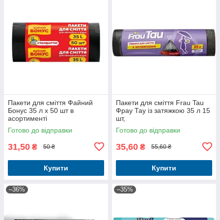
Пакети для сміття Файний
Пакети для сміття Frau Tau
Бонус 35 л х 50 шт в
Фрау Тау із затяжкою 35 л 15
асортименті
шт,
Готово до відправки
Готово до відправки
31,50
35,60
₴
₴
50 ₴
55,60 ₴
Купити
Купити
–36%
–35%