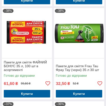
Купити
Купити
–38%
–38%
Пакети для смiття ФАЙНИЙ
БОНУС 35 л, 100 шт в
Пакети для сміття Frau Tau
асортименті
Фрау Тау (чорні) 35 л 30 шт
Готово до відправки
Готово до відправки
61,60
32,50
₴
₴
99,60 ₴
52 ₴
Купити
Купити
–37%
–36%