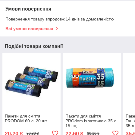
Умови повернення
Повернення товару впродовж 14 днів за домовленістю
Всі умови повернення
Подібні товари компанії
Пакети для сміття
Пакети для сміття
Паке
PRODOM 60 л, 20 шт
PROdom із затяжкою 35 л
Tau 
15 шт,
35 л
20,20
22,60
35,
₴
₴
30,80 ₴
30,10 ₴