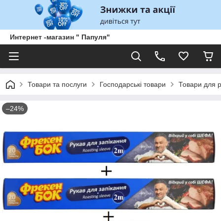
Интернет -магазин " Папуля"
Товари та послуги
Господарські товари
Товари для р
–24%