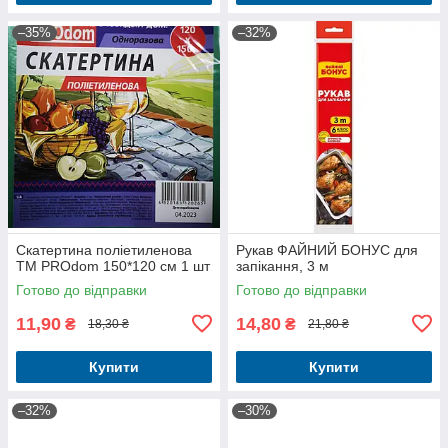
–35%
–32%
Скатертина поліетиленова
Рукав ФАЙНИЙ БОНУС для
ТМ PROdom 150*120 см 1 шт
запікання, 3 м
Готово до відправки
Готово до відправки
11,90
14,80
₴
₴
18,30 ₴
21,80 ₴
Купити
Купити
–32%
–30%