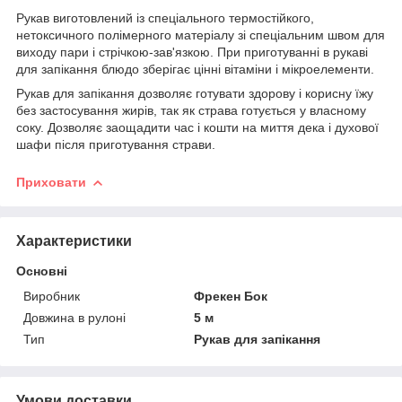
Рукав виготовлений із спеціального термостійкого,
нетоксичного полімерного матеріалу зі спеціальним швом для
виходу пари і стрічкою-зав'язкою. При приготуванні в рукаві
для запікання блюдо зберігає цінні вітаміни і мікроелементи.
Рукав для запікання дозволяє готувати здорову і корисну їжу
без застосування жирів, так як страва готується у власному
соку. Дозволяє заощадити час і кошти на миття дека і духової
шафи після приготування страви.
Приховати
Характеристики
Основні
Виробник
Фрекен Бок
Довжина в рулоні
5 м
Тип
Рукав для запікання
Умови доставки