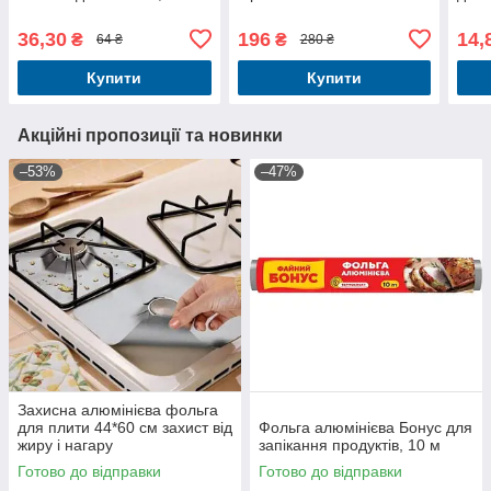
36,30
196
14,
₴
₴
64 ₴
280 ₴
Купити
Купити
Акційні пропозиції та новинки
–53%
–47%
Захисна алюмінієва фольга
для плити 44*60 см захист від
Фольга алюмінієва Бонус для
жиру і нагару
запікання продуктів, 10 м
Готово до відправки
Готово до відправки