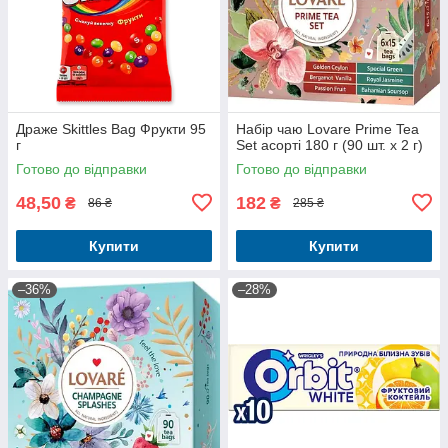
Драже Skittles Bag Фрукти 95
Набір чаю Lovare Prime Tea
г
Set асорті 180 г (90 шт. х 2 г)
Готово до відправки
Готово до відправки
48,50
182
₴
₴
86 ₴
285 ₴
Купити
Купити
–36%
–28%