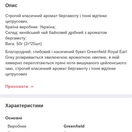
Опис
Строгий класичний аромат бергамоту і тонкі відтінки
цитрусових;
Країна виробник: Україна;
Склад: кенійський чай байховий дрібний з ароматом
бергамоту;
Вага: 50г (2г*25шт)
Благородний, глибокий і насичений букет Greenfield Royal Earl
Grey розкривається хвилюючою ароматною хвилею, в якій
химерно переплітаються пряні ноти вишуканого цейлонського
чаю, строгий класичний аромат бергамоту і тонкі відтінки
цитрусових
Приховати
Характеристики
Основні
Виробник
Greenfield