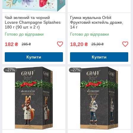
Чай зелений та чорний
Гумка жувальна Orbit
Lovare Champagne Splashes
Фруктовий коктейль драже,
180 г (90 шт. х 2 г)
14 г
Готово до відправки
Готово до відправки
182
18,20
₴
₴
285 ₴
25,30 ₴
Купити
Купити
–27%
–27%