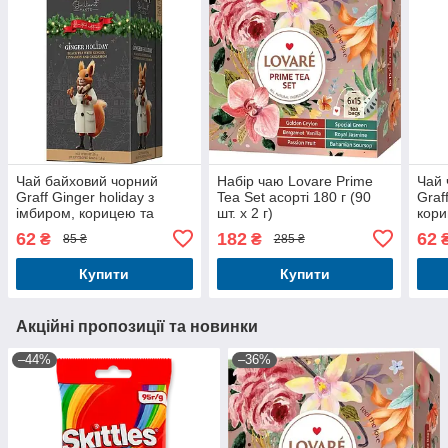
Чай байховий чорний
Набір чаю Lovare Prime
Чай 
Graff Ginger holiday з
Tea Set асорті 180 г (90
Graff
імбиром, корицею та
шт. х 2 г)
кори
кардамоном у пакетиках
паке
62
182
62
₴
₴
85 ₴
285 ₴
36 г (20 шт. х 1.8 г)
1.8 г
Купити
Купити
Акційні пропозиції та новинки
–44%
–36%