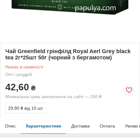
Чай Greenfield грінфілд Royal Aerl Grey black
tea 2г*25шт 50г (чорний з бергамотом)
Немає в наявності
Опт і роздріб
42,60
₴
Мінімальна сума замовлення на сайті — 250 ₴
29,80 ₴
від 10 шт.
Опис
Характеристики
Доставка
Оплата
Умови 