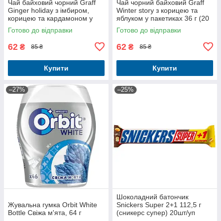
Чай байховий чорний Graff
Чай чорний байховий Graff
Ginger holiday з імбиром,
Winter story з корицею та
корицею та кардамоном у
яблуком у пакетиках 36 г (20
пакетиках 36 г (20 шт. х 1.8 г)
шт. х 1.8 г)
Готово до відправки
Готово до відправки
62
62
₴
₴
85 ₴
85 ₴
Купити
Купити
–27%
–25%
Шоколадний батончик
Жувальна гумка Orbit White
Snickers Super 2+1 112,5 г
Bottle Свіжа м'ята, 64 г
(сникерс супер) 20шт/уп