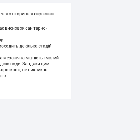
леного вторинної сировини.
має висновок санітарно-
зи.
оходить декілька стадій
а механічна міцність і малий
дією води. Завдяки цим
орсткості, не викликає
цію.