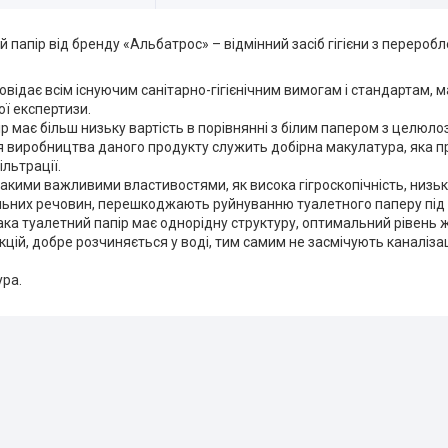
 папір від бренду «Альбатрос» – відмінний засіб гігієни з перероб
овідає всім існуючим санітарно-гігієнічним вимогам і стандартам, 
ої експертизи.
р має більш низьку вартість в порівнянні з білим папером з целюло
 виробництва даного продукту служить добірна макулатура, яка пр
льтрації.
такими важливими властивостями, як висока гігроскопічність, низьк
альних речовин, перешкоджають руйнуванню туалетного паперу під 
ка туалетний папір має однорідну структуру, оптимальний рівень ж
кцій, добре розчиняється у воді, тим самим не засмічують каналіза
ура.