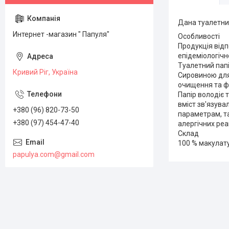
Дана туалетний
Интернет -магазин " Папуля"
Особливості
Продукція відп
епідеміологічн
Туалетний папі
Кривий Ріг, Україна
Сировиною для
очищення та фі
Папір володіє 
вміст зв'язув
+380 (96) 820-73-50
параметрам, та
+380 (97) 454-47-40
алергічних реа
Склад
100 % макулат
papulya.com@gmail.com