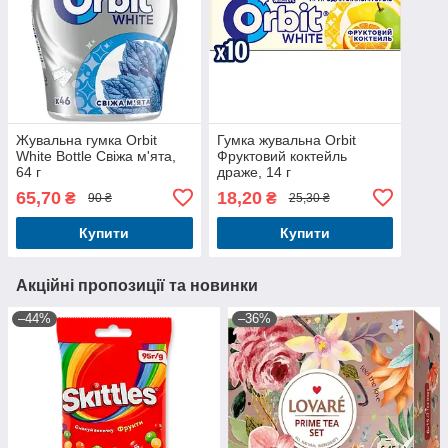
Жувальна гумка Orbit
Гумка жувальна Orbit
White Bottle Свіжа м'ята,
Фруктовий коктейль
64 г
драже, 14 г
65,70
18,20
₴
₴
90 ₴
25,30 ₴
Купити
Купити
Акційні пропозиції та новинки
–44%
–36%