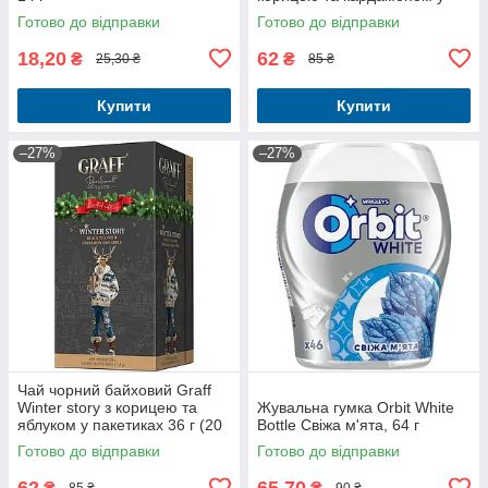
пакетиках 36 г (20 шт. х 1.8 г)
Готово до відправки
Готово до відправки
18,20
62
₴
₴
25,30 ₴
85 ₴
Купити
Купити
–27%
–27%
Чай чорний байховий Graff
Winter story з корицею та
Жувальна гумка Orbit White
яблуком у пакетиках 36 г (20
Bottle Свіжа м'ята, 64 г
шт. х 1.8 г)
Готово до відправки
Готово до відправки
62
65,70