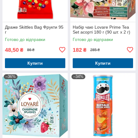
Драже Skittles Bag Фрукти 95
Набір чаю Lovare Prime Tea
г
Set асорті 180 г (90 шт. х 2 г)
Готово до відправки
Готово до відправки
48,50
182
₴
₴
86 ₴
285 ₴
Купити
Купити
–36%
–34%