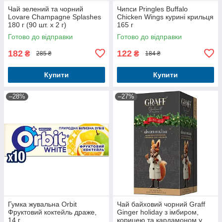
Чай зелений та чорний
Чипси Pringles Buffalo
Lovare Champagne Splashes
Chicken Wings курині крильця
180 г (90 шт. х 2 г)
165 г
Готово до відправки
Готово до відправки
182
122
₴
₴
285 ₴
184 ₴
Купити
Купити
–28%
–27%
Гумка жувальна Orbit
Чай байховий чорний Graff
Фруктовий коктейль драже,
Ginger holiday з імбиром,
14 г
корицею та кардамоном у