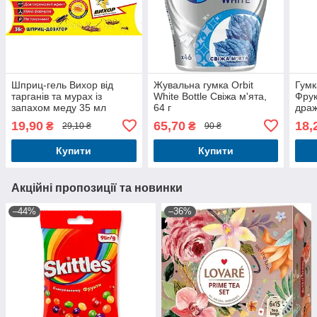
Шприц-гель Вихор від
Жувальна гумка Orbit
Гумк
тарганів та мурах із
White Bottle Свіжа м'ята,
Фрук
запахом меду 35 мл
64 г
драж
19,90
65,70
18,
₴
₴
29,10 ₴
90 ₴
Купити
Купити
Акційні пропозиції та новинки
–44%
–36%