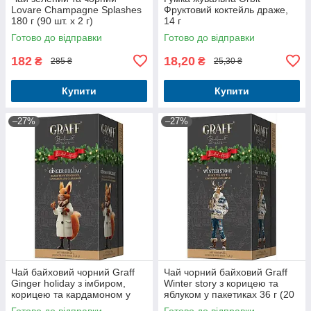
Lovare Champagne Splashes
Фруктовий коктейль драже,
180 г (90 шт. х 2 г)
14 г
Готово до відправки
Готово до відправки
182
18,20
₴
₴
285 ₴
25,30 ₴
Купити
Купити
–27%
–27%
Чай байховий чорний Graff
Чай чорний байховий Graff
Ginger holiday з імбиром,
Winter story з корицею та
корицею та кардамоном у
яблуком у пакетиках 36 г (20
пакетиках 36 г (20 шт. х 1.8 г)
шт. х 1.8 г)
Готово до відправки
Готово до відправки