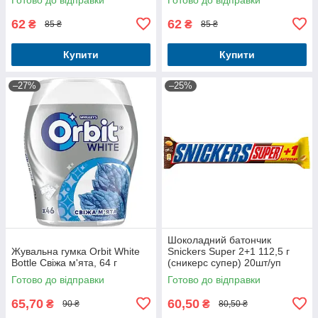
62
62
₴
₴
85 ₴
85 ₴
Купити
Купити
–27%
–25%
Шоколадний батончик
Жувальна гумка Orbit White
Snickers Super 2+1 112,5 г
Bottle Свіжа м'ята, 64 г
(сникерс супер) 20шт/уп
Готово до відправки
Готово до відправки
65,70
60,50
₴
₴
90 ₴
80,50 ₴