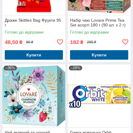
Драже Skittles Bag Фрукти 95
Набір чаю Lovare Prime Tea
г
Set асорті 180 г (90 шт. х 2 г)
Готово до відправки
Готово до відправки
48,50
182
₴
₴
86 ₴
285 ₴
Купити
Купити
–36%
–28%
Чай зелений та чорний
Гумка жувальна Orbit