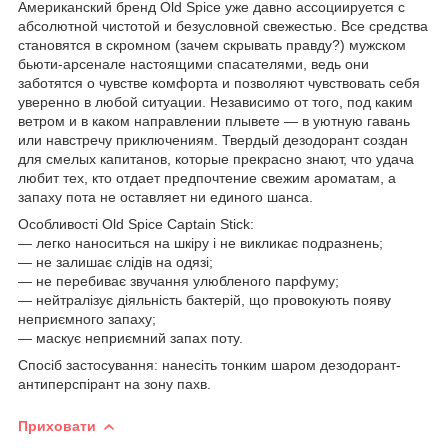
Американский бренд Old Spice уже давно ассоциируется с
абсолютной чистотой и безусловной свежестью. Все средства
становятся в скромном (зачем скрывать правду?) мужском
бьюти-арсенале настоящими спасателями, ведь они
заботятся о чувстве комфорта и позволяют чувствовать себя
уверенно в любой ситуации. Независимо от того, под каким
ветром и в каком направлении плывете — в уютную гавань
или навстречу приключениям. Твердый дезодорант создан
для смелых капитанов, которые прекрасно знают, что удача
любит тех, кто отдает предпочтение свежим ароматам, а
запаху пота не оставляет ни единого шанса.
Особливості Old Spice Captain Stick:
— легко наноситься на шкіру і не викликає подразнень;
— не залишає слідів на одязі;
— не перебиває звучання улюбленого парфуму;
— нейтралізує діяльність бактерій, що провокують появу
неприємного запаху;
— маскує неприємний запах поту.
Спосіб застосування: нанесіть тонким шаром дезодорант-
антиперспірант на зону пахв.
Приховати