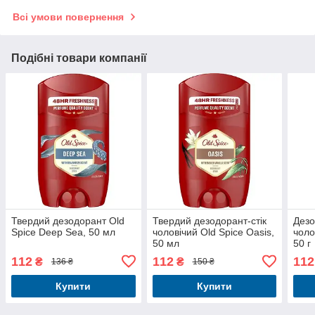
Всі умови повернення
Подібні товари компанії
Твердий дезодорант Old
Твердий дезодорант-стік
Дезо
Spice Deep Sea, 50 мл
чоловічий Old Spice Oasis,
чоло
50 мл
50 г
112
112
112
₴
₴
136 ₴
150 ₴
Купити
Купити