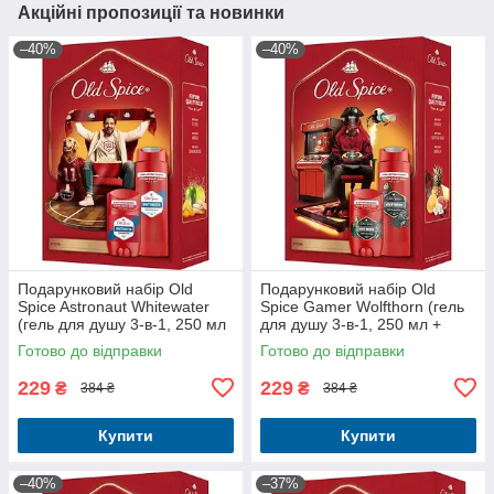
Акційні пропозиції та новинки
–40%
–40%
Подарунковий набір Old
Подарунковий набір Old
Spice Astronaut Whitewater
Spice Gamer Wolfthorn (гель
(гель для душу 3-в-1, 250 мл
для душу 3-в-1, 250 мл +
+ твердий дезодорант, 50 мл)
твердий дезодорант, 50 мл)
Готово до відправки
Готово до відправки
229
229
₴
₴
384 ₴
384 ₴
Купити
Купити
–40%
–37%