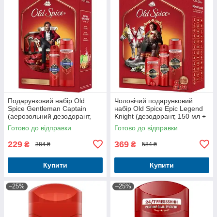
Подарунковий набір Old
Чоловічий подарунковий
Spice Gentleman Captain
набір Old Spice Epic Legend
(аерозольний дезодорант,
Knight (дезодорант, 150 мл +
150 мл + гель для душу та
дезодорант-стік, 50 мл + гель
Готово до відправки
Готово до відправки
шампунь, 250 мл)
для душу, 250 мл + г
229
369
₴
₴
384 ₴
584 ₴
Купити
Купити
–25%
–25%