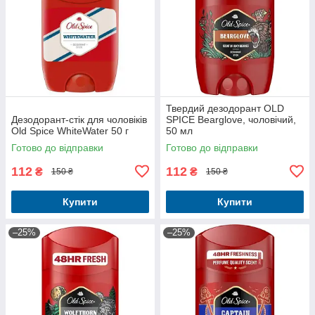
Твердий дезодорант OLD
Дезодорант-стік для чоловіків
SPICE Bearglove, чоловічий,
Old Spice WhiteWater 50 г
50 мл
Готово до відправки
Готово до відправки
112
112
₴
₴
150 ₴
150 ₴
Купити
Купити
–25%
–25%