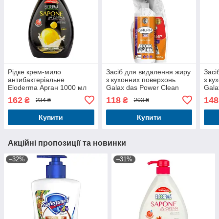
Рідке крем-мило
Засіб для видалення жиру
Засі
антибактеріальне
з кухонних поверхонь
з ку
Eloderma Арган 1000 мл
Galax das Power Clean
Gala
розпилювач 500 г +
розп
162
118
148
₴
₴
234 ₴
203 ₴
запаска, 500 г
запа
Купити
Купити
Акційні пропозиції та новинки
–32%
–31%