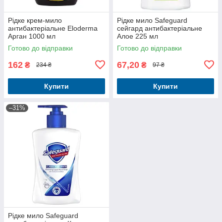
Рідке крем-мило
Рідке мило Safeguard
антибактеріальне Eloderma
сейгард антибактеріальне
Арган 1000 мл
Алое 225 мл
Готово до відправки
Готово до відправки
162
67,20
₴
₴
234 ₴
97 ₴
Купити
Купити
–31%
Рідке мило Safeguard