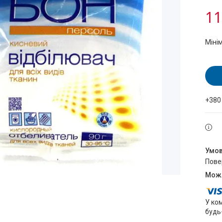
11
Міні
+380
пов
У ко
будь