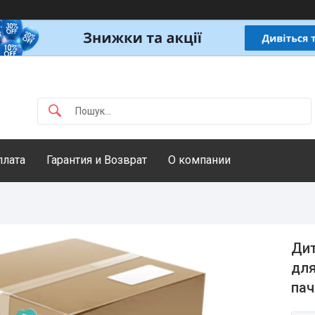
плата
Гарантия и Возврат
О компании
Дит
для
пач