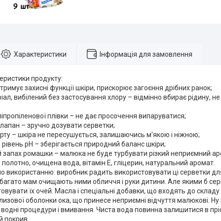
Характеристики
Інформація для замовлення
еристики продукту:
ідтримує захисні функції шкіри, прискорює загоєння дрібних ранок;
іал, вибілений без застосування хлору – відмінно вбирає рідину, н
ліпропіленової плівки – не дає просочення випаруватися;
лапан – зручно дозувати серветки;
ирту – шкіра не пересушується, залишаючись м'якою і ніжною;
рівень рН – зберігається природний баланс шкіри;
й запах ромашки – малюка не буде турбувати різкий неприємний ар
 полотно, очищена вода, вітамін Е, гліцерин, натуральний аромат.
по використанню: виробник радить використовувати ці серветки дл
багато мам очищають ними обличчя і руки дитини. Але якими б се
овувати їх очей. Масла і спеціальні добавки, що входять до склад
изової оболонки ока, що принесе неприємні відчуття малюкові. Ну 
 водні процедури і вмивання. Чиста вода повинна залишитися в пріо
й покрив.