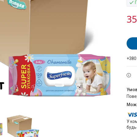
35
+380
пов
У ко
будь