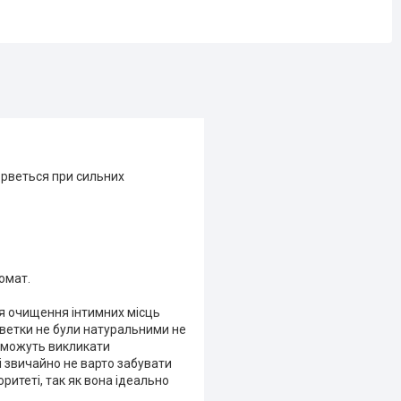
е рветься при сильних
омат.
я очищення інтимних місць
рветки не були натуральними не
у можуть викликати
і звичайно не варто забувати
ритеті, так як вона ідеально