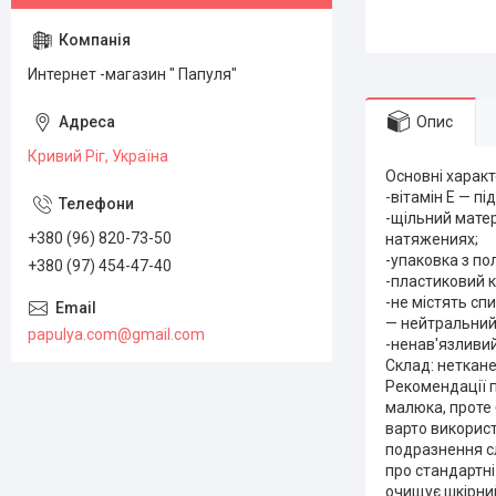
Интернет -магазин " Папуля"
Опис
Кривий Ріг, Україна
Основні характ
-вітамін Е — п
-щільний матер
+380 (96) 820-73-50
натяжениях;
-упаковка з по
+380 (97) 454-47-40
-пластиковий к
-не містять сп
— нейтральний 
papulya.com@gmail.com
-ненав'язливи
Склад: неткане
Рекомендації 
малюка, проте 
варто використ
подразнення сл
про стандартні
очищує шкірни