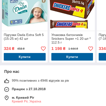
Підгузки Dada Extra Soft 5
Упаковка батончиків
Підг
(15-25 кг) 42 шт
Snickers Super +1 20 шт *
(7-1
112.5 г
324
1 198
334
₴
₴
458 ₴
1 444 ₴
Купити
Купити
Про нас
99% позитивних з 4946 відгуків за рік
Працює з 27.10.2018
м. Кривий Ріг
Кривий Ріг, Україна