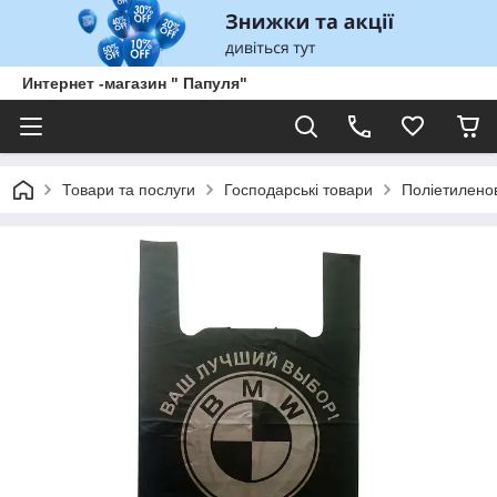
Интернет -магазин " Папуля"
Товари та послуги
Господарські товари
Поліетиленов