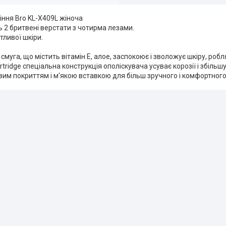
іння Bro KL-X409L жіноча
ь 2 бритвені верстати з чотирма лезами.
тливої шкіри.
муга, що містить вітамін Е, алое, заспокоює і зволожує шкіру, ро
rtridge спеціальна конструкція ополіскувача усуває корозії і збільш
вим покриттям і м'якою вставкою для більш зручного і комфортного