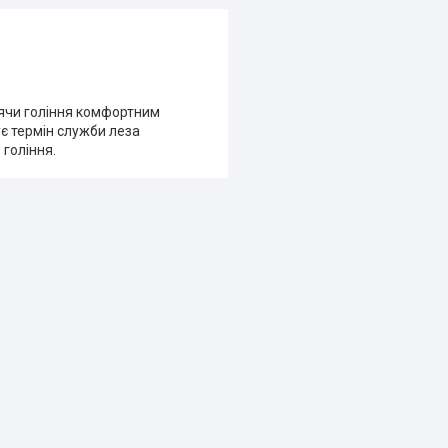
блячи гоління комфортним
ує термін служби леза
 гоління.