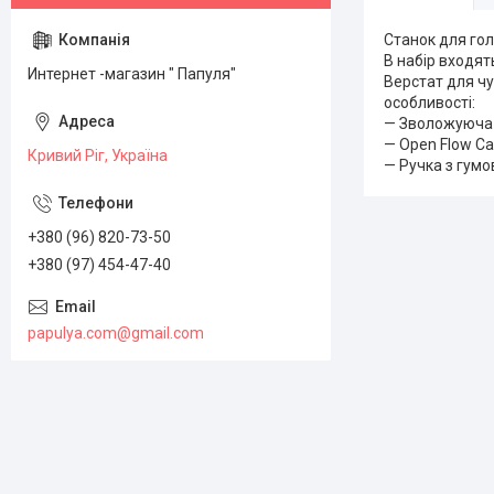
Станок для гол
В набір входят
Интернет -магазин " Папуля"
Верстат для чу
особливості:
— Зволожуюча с
— Open Flow Ca
Кривий Ріг, Україна
— Ручка з гумо
+380 (96) 820-73-50
+380 (97) 454-47-40
papulya.com@gmail.com