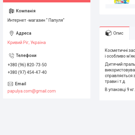
Интернет -магазин " Папуля"
Опис
Кривий Ріг, Україна
Косметичні за
і особливо м'я
Дитячий прал
+380 (96) 820-73-50
використовуват
+380 (97) 454-47-40
справляється з
трави і т.д.
В упаковці 9 кг.
papulya.com@gmail.com