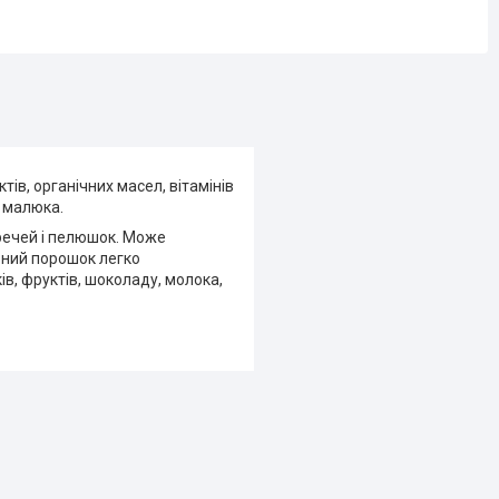
ів, органічних масел, вітамінів
у малюка.
речей і пелюшок. Може
ьний порошок легко
в, фруктів, шоколаду, молока,