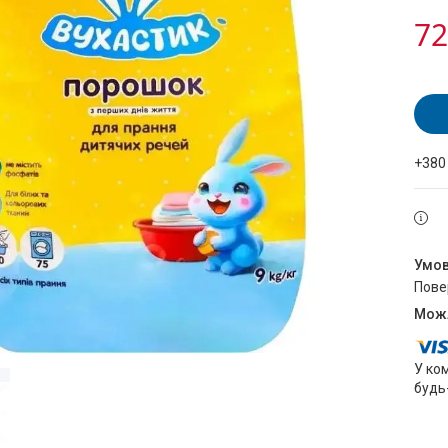
72
+380
пов
У ко
будь