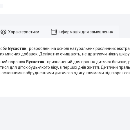
Характеристики
Інформація для замовлення
соби
Вухастик
розроблені на основі натуральних рослинних екстракт
ких миючих добавок. Делікатно очищають, не дратуючи ніжну шкір
ьний порошок
Вухастик
призначений для прання дитячої білизни, 
ися для діток будь-якого віку, з перших днів життя. Дитячий прал
 основними забрудненнями дитячого одягу: плямами від пюре і сокі