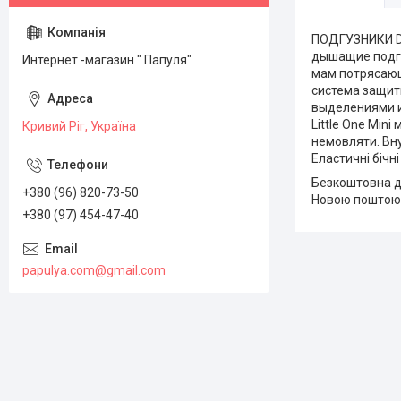
ПОДГУЗНИКИ Da
дышащие подгу
Интернет -магазин " Папуля"
мам потрясающ
система защит
выделениями и
Little One Min
Кривий Ріг, Україна
немовляти. Вну
Еластичні бічн
Безкоштовна до
+380 (96) 820-73-50
Новою поштою 
+380 (97) 454-47-40
papulya.com@gmail.com