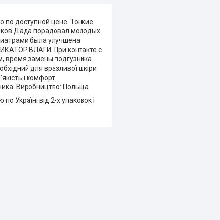
о по доступной цене. Тонкие
иков Дада порадовал молодых
едиатрами была улучшена
ДИКАТОР ВЛАГИ. При контакте с
м, время замены подгузника.
необхідний для вразливої шкіри
якість і комфорт.
зника. Виробництво: Польща
о Україні від 2-х упаковок і