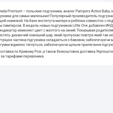
da Premium – польские подгузники, аналог Pampers Active Baby, н
зники для самых маленьких! Популярный производитель подгузн
ей новинкой. На базе института матери и ребёнка совместно с п
ы памперсов. В модель новых подгузников Little One добавлен ИН
ндикатор изменяет цвет с желтого на синий. Показывая родителя
i містять дихаючий зовнішній шар, який пропускає повітря який так 
трішня частина підгузника складається з бавовни, забезпечуючи м'
і гумки відмінно тягнуться, забезпечуючи щільне прилягання підгу
ставка по Кривому Розі ,а також безкоштовна доставка Укрпоштою п
за тарифами перевізника.