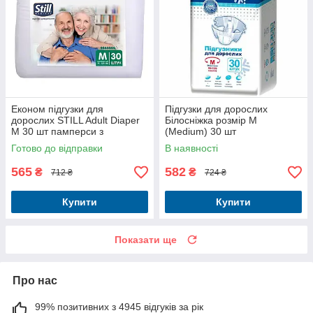
Економ підгузки для
Підгузки для дорослих
дорослих STILL Adult Diaper
Білосніжка розмір М
M 30 шт памперси з
(Medium) 30 шт
індикатором наповнення
Готово до відправки
В наявності
565
582
₴
₴
712 ₴
724 ₴
Купити
Купити
Показати ще
Про нас
99% позитивних з 4945 відгуків за рік