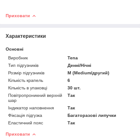
Приховати
Характеристики
Основні
Виробник
Tena
Тип підгузників
Денні/Нічні
Розмір підгузників
M (Medium/другий)
Кількість крапель
6
Кількість в упаковці
30 шт.
Повітропроникний верхній
Так
шар
Індикатор наповнення
Так
Фіксація підгузка
Багаторазові липучки
Еластичний пояс
Так
Приховати