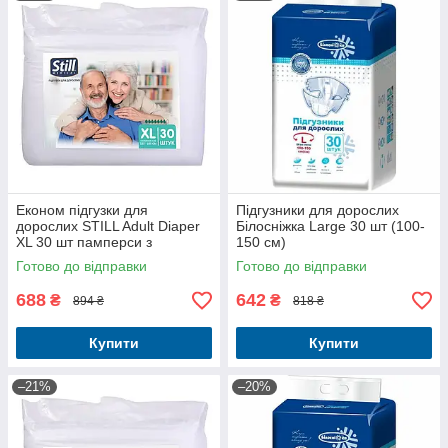
Економ підгузки для
Підгузники для дорослих
дорослих STILL Adult Diaper
Білосніжка Large 30 шт (100-
XL 30 шт памперси з
150 см)
індикатором наповнення
Готово до відправки
Готово до відправки
688
642
₴
₴
894 ₴
818 ₴
Купити
Купити
–21%
–20%