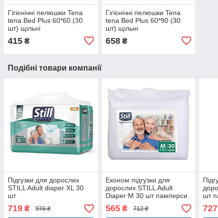
Гігієнічні пелюшки Tena
Гігієнічні пелюшки Tena
tena Bed Plus 60*60 (30
tena Bed Plus 60*90 (30
шт) щільні
шт) щільні
415
658
₴
₴
Подібні товари компанії
Підгузки для дорослих
Економ підгузки для
Підг
STILL Adult diaper XL 30
дорослих STILL Adult
доро
шт
Diaper M 30 шт памперси
шт п
з індикатором наповнення
110-
719
565
727
₴
₴
976 ₴
712 ₴