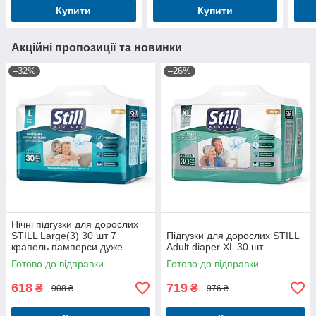
Купити
Купити
Акційні пропозиції та новинки
–32%
–26%
Нічні підгузки для дорослих
STILL Large(3) 30 шт 7
Підгузки для дорослих STILL
крапель памперси дуже
Adult diaper XL 30 шт
великих розмірів для людей
Готово до відправки
Готово до відправки
похилого віку
618
719
₴
₴
908 ₴
976 ₴