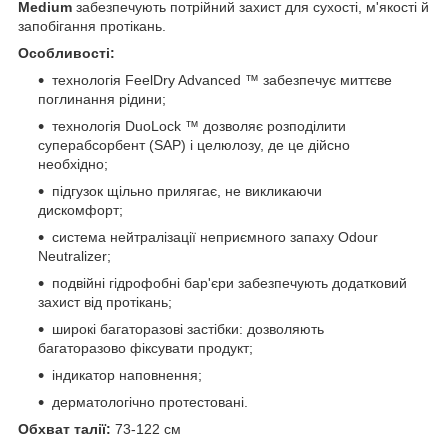
Medium
забезпечують потрійний захист для сухості, м'якості й
запобігання протікань.
Особливості:
технологія FeelDry Advanced ™ забезпечує миттєве
поглинання рідини;
технологія DuoLock ™ дозволяє розподілити
суперабсорбент (SAP) і целюлозу, де це дійсно
необхідно;
підгузок щільно прилягає, не викликаючи
дискомфорт;
система нейтралізації неприємного запаху Odour
Neutralizer;
подвійні гідрофобні бар'єри забезпечують додатковий
захист від протікань;
широкі багаторазові застібки: дозволяють
багаторазово фіксувати продукт;
індикатор наповнення;
дерматологічно протестовані.
Обхват талії:
73-122 см