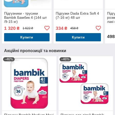
Підгузники - трусики
Підгузки Dada Extra Soft 4
Підг
Bambik Бамбик 4 (144 шт
(7-16 кг) 48 шт
розм
/9-15 кг)
лакі 
1 320
334
₴
₴
1 622 ₴
458 ₴
498
Купити
Купити
Акційні пропозиції та новинки
–46%
–46%
Підгузки Bambik Medium Maxi
Підгузки для дітей Bambik