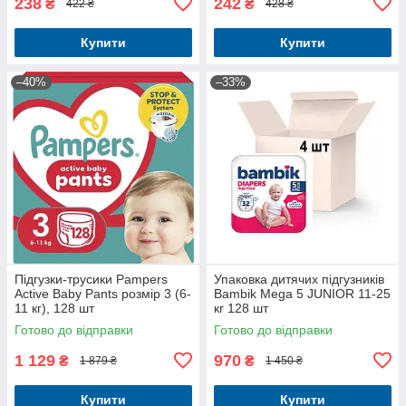
238
242
₴
₴
422 ₴
428 ₴
Купити
Купити
–40%
–33%
Підгузки-трусики Pampers
Упаковка дитячих підгузників
Active Baby Pants розмір 3 (6-
Bambik Mega 5 JUNIOR 11-25
11 кг), 128 шт
кг 128 шт
Готово до відправки
Готово до відправки
1 129
970
₴
₴
1 879 ₴
1 450 ₴
Купити
Купити