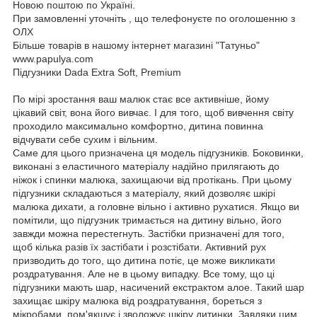
Новою поштою по Україні.
При замовленні уточніть , що телефонуєте по оголошенню з
ОЛХ
Більше товарів в нашому інтернет магазині "Татуньо"
www.papulya.com
Підгузники Dada Extra Soft, Premium
По мірі зростання ваш малюк стає все активніше, йому
цікавий світ, вона його вивчає. І для того, щоб вивчення світу
проходило максимально комфортно, дитина повинна
відчувати себе сухим і вільним.
Саме для цього призначена ця модель підгузників. Боковинки,
виконані з еластичного матеріалу надійно прилягають до
ніжок і спинки малюка, захищаючи від протікань. При цьому
підгузники складаються з матеріалу, який дозволяє шкірі
малюка дихати, а головне вільно і активно рухатися. Якщо ви
помітили, що підгузник тримається на дитину вільно, його
завжди можна перестегнуть. Застібки призначені для того,
щоб кілька разів їх застібати і розстібати. Активний рух
призводить до того, що дитина потіє, це може викликати
роздратування. Але не в цьому випадку. Все тому, що ці
підгузники мають шар, насичений екстрактом алое. Такий шар
захищає шкіру малюка від роздратування, бореться з
мікробами, пом'якшує і зволожує шкіру дитинки. Завдяки цим