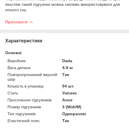
якостям такий підгузник можна сміливо використовувати для
нічного сну.
Приховати
Характеристики
Основні
Виробник
Dada
Вага дитини
4-9 кг
Повітропроникний верхній
Так
шар
Кількість в упаковці
54 шт.
Стать
Унісекс
Просочення підгузників
Алое
Розмір підгузників
3 (Midi/M)
Тип підгузників
Одноразові
Еластичний пояс
Так