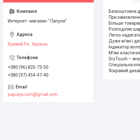
Безкоштовна до
При замовленні
Интернет -магазин " Папуля"
Більше товарів
Розподіляє шар
Легко надягати
Дуже м'які і д
Кривий Ріг, Україна
Індикатор вол
М'які еластичн
DryTouch — вну
Спеціальна кле
+380 (96) 820-73-50
Яскравий дизай
+380 (97) 454-47-40
papulya.com@gmail.com