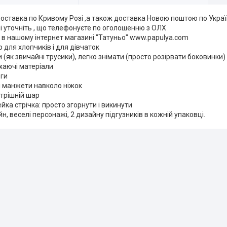
ставка по Кривому Розі ,а також доставка Новою поштою по Україн
 уточніть , що телефонуєте по оголошенню з ОЛХ
 в нашому інтернет магазині "Татуньо" www.papulya.com
 для хлопчиків і для дівчаток
 (як звичайні трусики), легко знімати (просто розірвати боковинки)
ихаючі матеріали
оги
і манжети навколо ніжок
трішній шар
йка стрічка: просто згорнути і викинути
н, веселі персонажі, 2 дизайну підгузників в кожній упаковці.