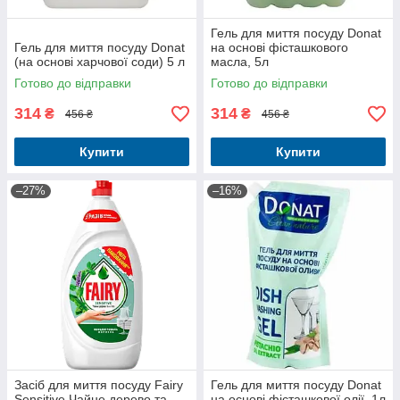
Гель для миття посуду Donat
Гель для миття посуду Donat
на основі фісташкового
(на основі харчової соди) 5 л
масла, 5л
Готово до відправки
Готово до відправки
314
314
₴
₴
456 ₴
456 ₴
Купити
Купити
–27%
–16%
Засіб для миття посуду Fairy
Гель для миття посуду Donat
Sensitive Чайне дерево та
на основі фісташкової олії, 1л