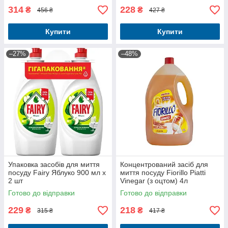
314
228
₴
₴
456 ₴
427 ₴
Купити
Купити
–27%
–48%
Упаковка засобів для миття
Концентрований засіб для
посуду Fairy Яблуко 900 мл х
миття посуду Fiorillo Piatti
2 шт
Vinegar (з оцтом) 4л
Готово до відправки
Готово до відправки
229
218
₴
₴
315 ₴
417 ₴