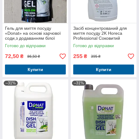
Гель для миття посуду
Засіб концентрований для
«Donat» на основі харчової
миття посуду 2K Horeca
соди,з додаванням білої
Professional Соковитий
глини 1л. дойпак
лимон та м'ята 5 л
Готово до відправки
Готово до відправки
72,50
255
₴
₴
86,50 ₴
395 ₴
Купити
Купити
–31%
–31%